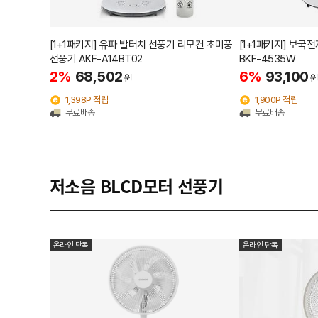
[1+1패키지] 유파 발터치 선풍기 리모컨 초미풍
[1+1패키지] 보국
선풍기 AKF-A14BT02
BKF-4535W
2%
68,502
6%
93,100
원
원
1,398P 적립
1,900P 적립
무료배송
무료배송
저소음 BLCD모터 선풍기
온라인 단독
온라인 단독