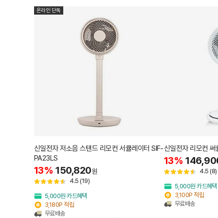
온라인 단독
신일전자 저소음 스탠드 리모컨 서큘레이터 SIF-
신일전자 리모컨 써큘
PA23LS
13%
146,90
13%
150,820
원
4.5
(8)
4.5
(19)
5,000원 카드혜택
3,100P 적립
5,000원 카드혜택
무료배송
3,180P 적립
무료배송