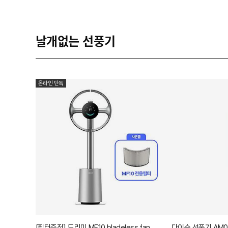
날개없는 선풍기
온라인 단독
[필터증정] 드리미 MF10 bladeless fan
다이슨 선풍기 AM0