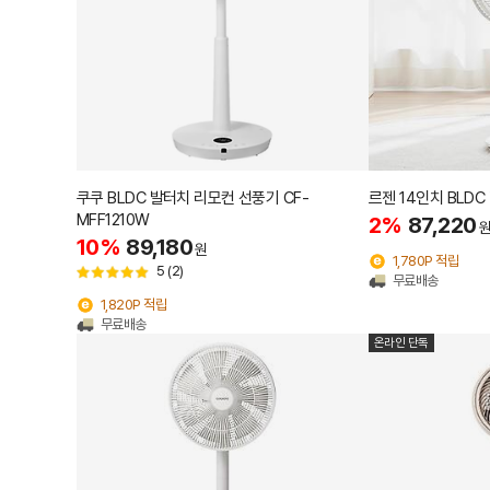
쿠쿠 BLDC 발터치 리모컨 선풍기 CF-
르젠 14인치 BLDC
MFF1210W
2%
87,220
10%
89,180
원
1,780P 적립
5
(2)
무료배송
1,820P 적립
무료배송
온라인 단독