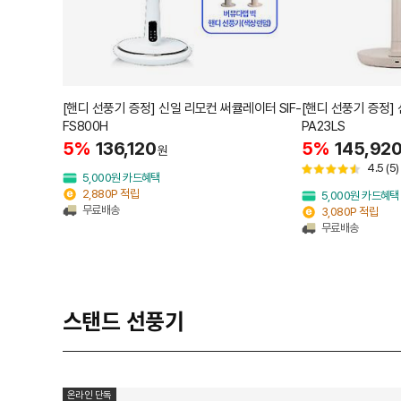
[핸디 선풍기 증정] 신일 리모컨 써큘레이터 SIF-
[핸디 선풍기 증정] 
FS800H
PA23LS
5%
136,120
5%
145,92
원
4.5
(5)
5,000원 카드혜택
2,880P 적립
5,000원 카드혜택
무료배송
3,080P 적립
무료배송
스탠드 선풍기
온라인 단독