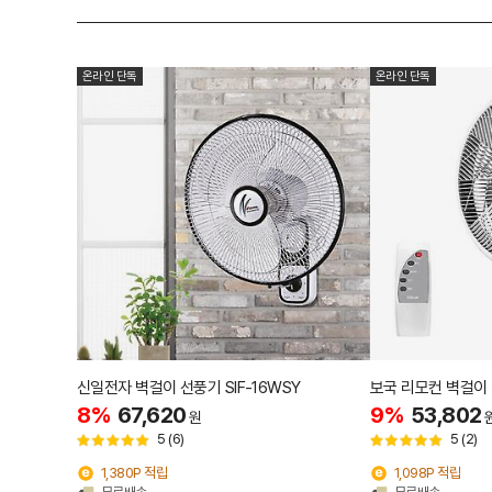
온라인 단독
온라인 단독
신일전자 벽걸이 선풍기 SIF-16WSY
보국 리모컨 벽걸이 
8%
67,620
9%
53,802
원
5
(6)
5
(2)
1,380P 적립
1,098P 적립