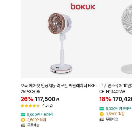
보국 에어젯 인공지능 리모컨 써큘레이터 BKF-
쿠쿠 인스퓨어 10인
25PKCB95
CF-H1040NW
26%
117,500
18%
170,42
원
4.5
(2)
5,000원 카드혜택
3,580P 적립
5,000원 카드혜택
무료배송
2,500P 적립
무료배송