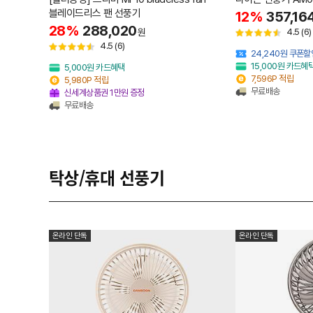
블레이드리스 팬 선풍기
12%
357,16
28%
288,020
원
4.5
(6)
4.5
(6)
24,240원 쿠폰할
15,000원 카드혜
5,000원 카드혜택
7,596P 적립
5,980P 적립
무료배송
신세계상품권 1만원 증정
무료배송
탁상/휴대 선풍기
온라인 단독
온라인 단독