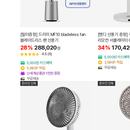
[필터증정] 드리미 MF10 bladeless fan
[핸디 선풍기 증정] 
블레이드리스 팬 선풍기
리모컨 서큘레이터 C
28%
288,020
34%
170,42
원
4.5
(6)
5,000원 카드혜택
3,580P 적립
5,000원 카드혜택
무료배송
5,980P 적립
신세계상품권 1만원 증정
무료배송
온라인 단독
온라인 단독