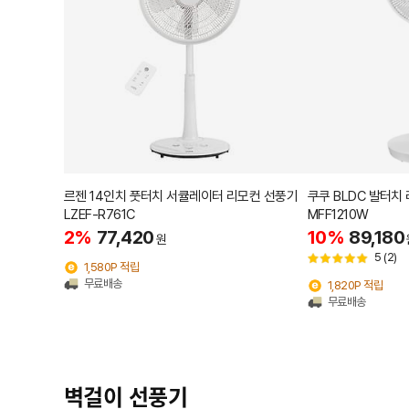
르젠 14인치 풋터치 서큘레이터 리모컨 선풍기
쿠쿠 BLDC 발터치 
LZEF-R761C
MFF1210W
2%
77,420
10%
89,180
원
5
(2)
1,580P 적립
무료배송
1,820P 적립
무료배송
벽걸이 선풍기