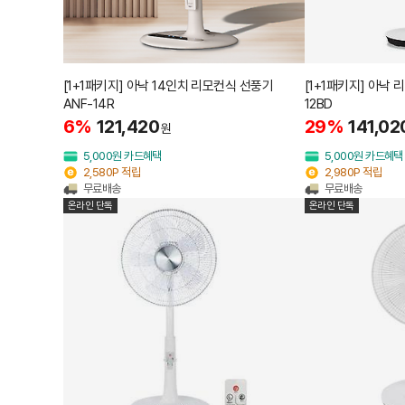
[1+1패키지] 아낙 14인치 리모컨식 선풍기
[1+1패키지] 아낙 
ANF-14R
12BD
6%
121,420
29%
141,02
원
5,000원 카드혜택
5,000원 카드혜택
2,580P 적립
2,980P 적립
무료배송
무료배송
온라인 단독
온라인 단독