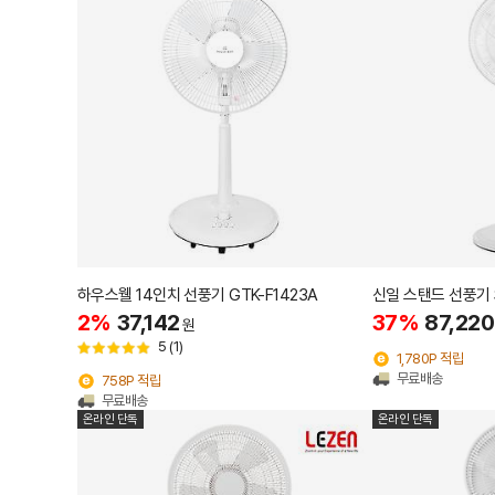
하우스웰 14인치 선풍기 GTK-F1423A
신일 스탠드 선풍기 S
2%
37,142
37%
87,220
원
5
(1)
1,780P 적립
무료배송
758P 적립
무료배송
온라인 단독
온라인 단독