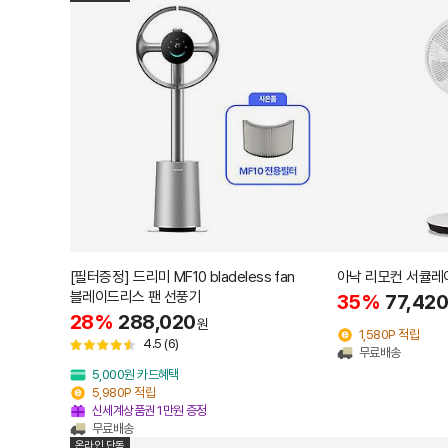
[필터증정] 드리미 MF10 bladeless fan
아낙 리모컨 서큘레이
블레이드리스 팬 선풍기
35%
77,420
28%
288,020
원
1,580P 적립
4.5
(6)
무료배송
5,000원 카드혜택
5,980P 적립
신세계상품권 1만원 증정
무료배송
온라인 단독