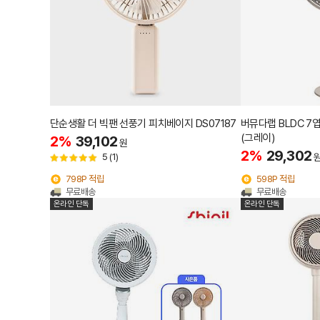
단순생활 더 빅팬 선풍기 피치베이지 DS07187
버뮤다랩 BLDC 7엽
(그레이)
2%
39,102
원
2%
29,302
5
(1)
798P 적립
598P 적립
무료배송
무료배송
온라인 단독
온라인 단독