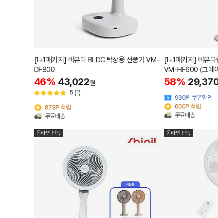
[1+1패키지] 버뮤다 BLDC 탁상용 선풍기 VM-
[1+1패키지] 버뮤다
DF800
VM-HF600 (그레
46%
43,022
58%
29,37
원
5
(1)
930원 쿠폰할인
600P 적립
878P 적립
무료배송
무료배송
온라인 단독
온라인 단독