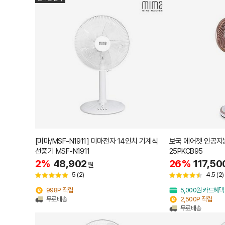
[미마/MSF-N1911] 미마전자 14인치 기계식
보국 에어젯 인공지능
선풍기 MSF-N1911
25PKCB95
2%
48,902
26%
117,50
원
5
(2)
4.5
(2)
998P 적립
5,000원 카드혜택
무료배송
2,500P 적립
무료배송