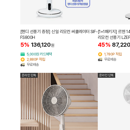
[핸디 선풍기 증정] 신일 리모컨 써큘레이터 SIF-
[1+1패키지] 르젠
FS800H
리모컨 선풍기 LZEF
5%
136,120
45%
87,22
원
5,000원 카드혜택
1,780P 적립
2,880P 적립
무료배송
무료배송
온라인 단독
온라인 단독