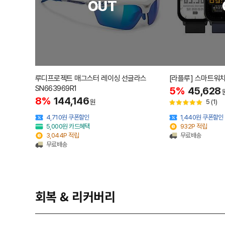
OUT
루디프로젝트 매그스터 레이싱 선글라스
[라플루] 스마트워치 
SN663969R1
5%
45,628
8%
144,146
원
5
(1)
4,710원 쿠폰할인
1,440원 쿠폰할인
5,000원 카드혜택
932P 적립
3,044P 적립
무료배송
무료배송
회복 & 리커버리