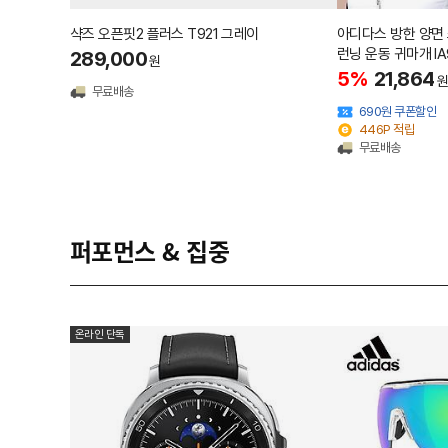
샥즈 오픈핏2 플러스 T921 그레이
아디다스 방한 양면
런닝 운동 귀마개 IA
289,000
원
5%
21,864
원
무료배송
690원 쿠폰할인
446P 적립
무료배송
퍼포먼스 & 집중
온라인 단독