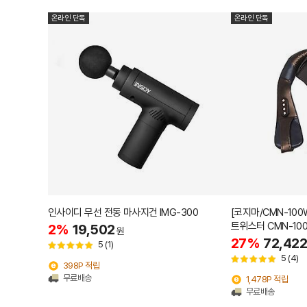
온라인 단독
온라인 단독
인사이디 무선 전동 마사지건 IMG-300
[코지마/CMN-10
트위스터 CMN-10
2%
19,502
원
27%
72,422
5
(1)
5
(4)
398P 적립
무료배송
1,478P 적립
무료배송