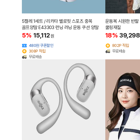
5켤레 1세트 / 리카타 벨로핏 스포츠 중목
운동복 시원한 반팔
골프양말 E43303 런닝 러닝 운동 쿠션 양말
쿨링재질
5%
15,112
18%
39,298
원
480원 쿠폰할인
802P 적립
308P 적립
무료배송
무료배송