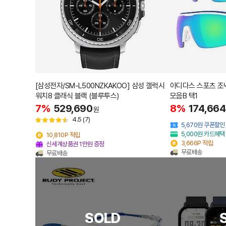
[삼성전자/SM-L500NZKAKOO] 삼성 갤럭시
아디다스 스포츠 조
워치8 클래식 블랙 (블루투스)
모음B 택1
7%
529,690
8%
174,664
원
4.5
(7)
5,670원 쿠폰할인
5,000원 카드혜택
10,810P 적립
3,666P 적립
신세계상품권 1만원 증정
무료배송
무료배송
SOLD