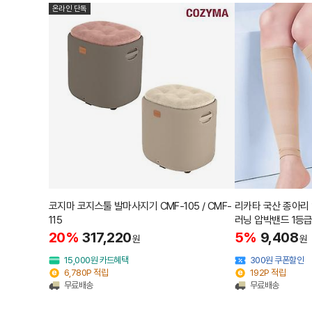
온라인 단독
코지마 코지스툴 발마사지기 CMF-105 / CMF-
리카타 국산 종아리
115
러닝 압박밴드 1등급
20%
317,220
5%
9,408
원
원
15,000원 카드혜택
300원 쿠폰할인
6,780P 적립
192P 적립
무료배송
무료배송