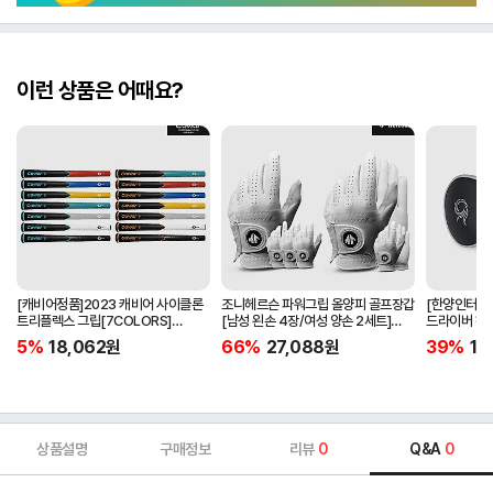
이런 상품은 어때요?
[캐비어정품]2023 캐비어 사이클론
조니헤르슨 파워그립 올양피 골프장갑
[한양인터내셔
트리플렉스 그립[7COLORS]
[남성 왼손 4장/여성 양손 2세트]
드라이버 헤
[라운드][39g/42g/46g/50g]
[화이트][케이스포함]
[HD-302]
5%
18,062
원
66%
27,088
원
39%
15
[R/S 토크]
상품설명
구매정보
리뷰
0
Q&A
0