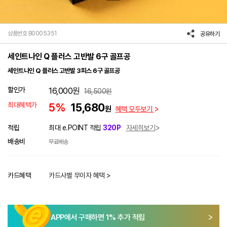
상품번호 B0005351
공유하기
세인트나인 Q 플러스 고반발 6구 골프공
세인트나인 Q 플러스 고반발 3피스 6구 골프공
할인가
16,000
원
16,500
원
최대혜택가
5%
15,680
원
혜택 모두보기
적립
최대 e.POINT 적립
320P
자세히보기
배송비
무료배송
카드혜택
카드사별 무이자 혜택 >
APP에서 구매하면
1
% 추가 적립