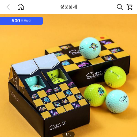
상품상세
500
쿠폰할인
1
/
3