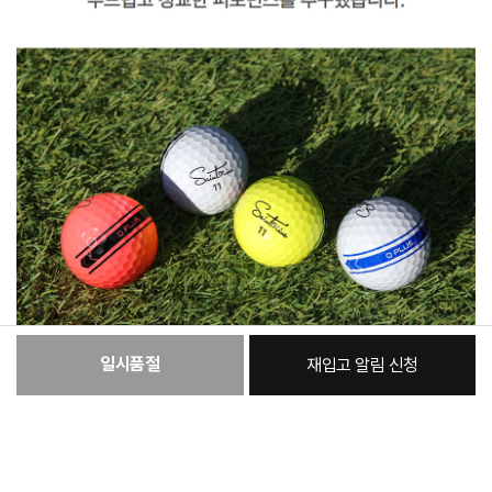
일시품절
재입고 알림 신청
:
본품
16,000원
총 상품 금액
16,000
원