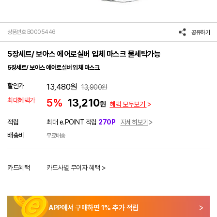
상품번호 B0005446
공유하기
5장세트/ 보아스 에어로실버 입체 마스크 물세탁가능
5장세트/ 보아스 에어로실버 입체 마스크
할인가
13,480
원
13,900
원
최대혜택가
5%
13,210
원
혜택 모두보기
적립
최대 e.POINT 적립
270P
자세히보기
배송비
무료배송
카드혜택
카드사별 무이자 혜택 >
APP에서 구매하면
1
% 추가 적립