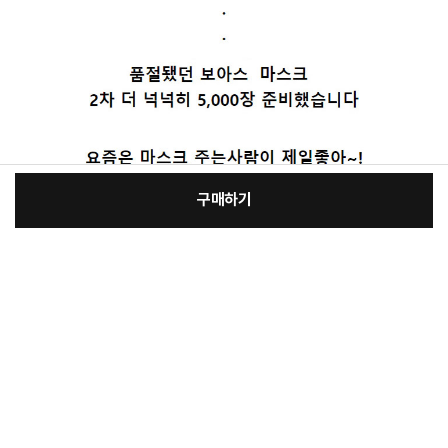
구매하기
[필수] 선택
장
총 상품 금액
13,480
원
바
바
구
로
니
구