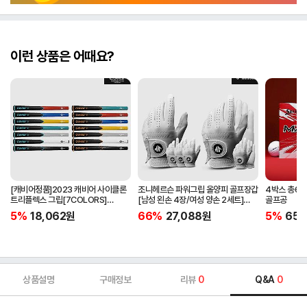
이런 상품은 어때요?
[캐비어정품]2023 캐비어 사이클론
조니헤르슨 파워그립 올양피 골프장갑
4박스 총60
트리플렉스 그립[7COLORS]
[남성 왼손 4장/여성 양손 2세트]
골프공
[라운드][39g/42g/46g/50g]
[화이트][케이스포함]
5%
18,062
원
66%
27,088
원
5%
65,
[R/S 토크]
상품설명
구매정보
리뷰
0
Q&A
0