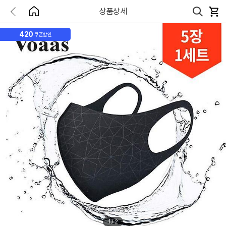
상품상세
420
쿠폰할인
1
/
2