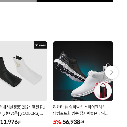
터내셔널정품]2024 켈윈 PU
리카타 뉴 알피닉스 스파이크리스
[2더
버[남여공용][2COLORS]
남성골프화 방수 접지력좋은 남자
퍼팅
C320]
골프신발 C27102/신발가방제공
11,976
5%
56,938
5%
원
원