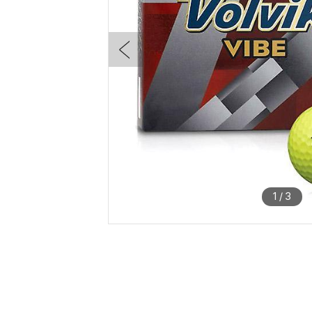
1
/
3