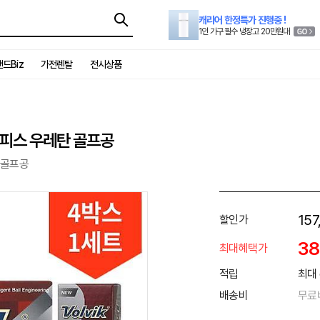
캐리어 한정특가 진행중 !
1인 가구 필수 냉장고 20만원대
드Biz
가전렌탈
전시상품
 3피스 우레탄 골프공
 골프공
157
할인가
3
최대혜택가
적립
최대 
배송비
무료