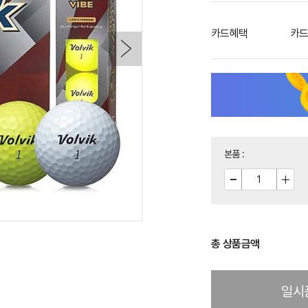
카드혜택
카드
본품
:
총 상품금액
일시