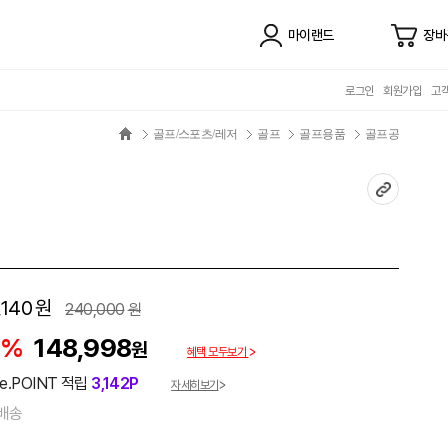
마이랜드
장바
로그인
회원가입
고
골프/스포츠/레저
골프
골프용품
골프공
,140
원
240,000
원
8%
148,998
원
혜택 모두보기
e.POINT 적립
3,142P
자세히보기
배송