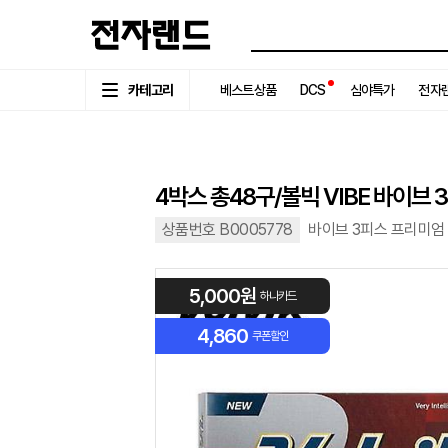
카테고리
베스트상품
DCS
심야특가
전자랜
4박스 총48구/볼빅 VIBE 바이브
상품번호 B0005778
바이브 3피스 프리미엄
5,000원
하나카드
4,860
쿠폰할인