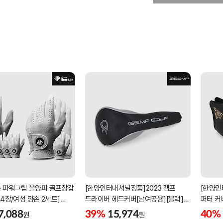
 파워그립 올양피 골프장갑
[한양인터내셔널정품]2023 겜프
[한양인
 4장/여성 양손 2세트]
드라이버 헤드커버[남여공용][블랙]
퍼터 커
케이스포함]
[HD-302]
[KW-P
7,088
39%
15,974
40%
원
원