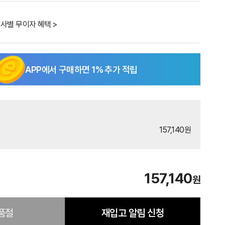
사별 무이자 혜택 >
APP에서 구매하면
1
% 추가 적립
157,140원
157,140
원
품절
재입고 알림 신청