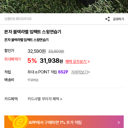
상품번호 B0006120
공유하기
몬자 블랙라벨 임팩트 스윙연습기
몬자 블랙라벨 임팩트 스윙연습기
할인가
32,590
원
33,600
원
최대혜택가
5%
31,938
원
혜택 모두보기
적립
최대 e.POINT 적립
652P
자세히보기
배송비
무료배송
카드혜택
카드사별 무이자 혜택 >
APP에서 구매하면
1
% 추가 적립