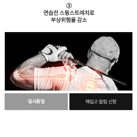
일시품절
재입고 알림 신청
:
본품
32,590원
총 상품 금액
32,590
원