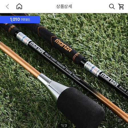
상품상세
1,010
쿠폰할인
1
/
3