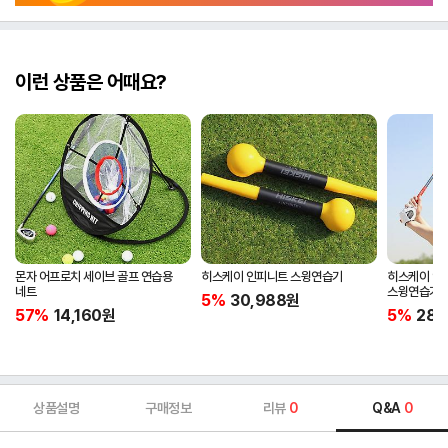
이런 상품은 어때요?
몬자 어프로치 세이브 골프 연습용
히스케이 인피니트 스윙연습기
히스케이 인
네트
스윙연습기
5%
30,988
원
57%
14,160
원
5%
28,
상품설명
구매정보
리뷰
0
Q&A
0