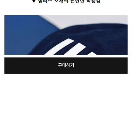
구매하기
[필수] 선택
장
총 상품 금액
24,150
원
바
바
구
로
니
구