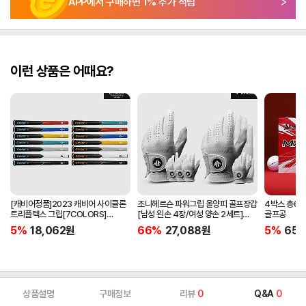
APP에서 구매하면
1
% 추가 적립
이런 상품은 어때요?
[캐비어정품]2023 캐비어 사이클론
조니헤르슨 파워그립 올양피 골프장갑
4박스 총60
트리플렉스 그립[7COLORS]
[남성 왼손 4장/여성 양손 2세트]
골프공
[라운드][39g/42g/46g/50g]
[화이트][케이스포함]
5%
18,062
원
66%
27,088
원
5%
65,
[R/S 토크]
상품설명
구매정보
리뷰
0
Q&A
0