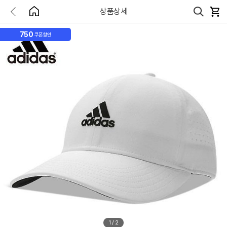
상품상세
750
쿠폰할인
1
/
2