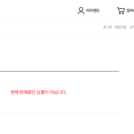
마이랜드
장바
로그인
회원가입
고
현재 판매중인 상품이 아닙니다.