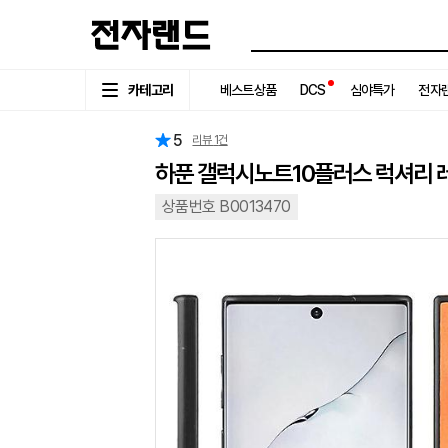
카테고리
베스트상품
DCS
심야특가
전자랜
5
리뷰
1
건
하푼 갤럭시노트10플러스 럭셔리 
상품번호 B0013470