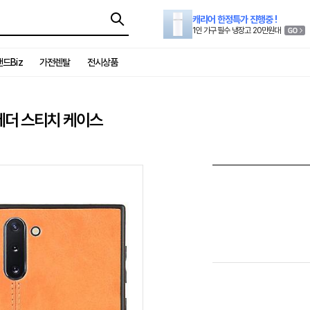
캐리어 한정특가 진행중 !
1인 가구 필수 냉장고 20만원대
드Biz
가전렌탈
전시상품
레더 스티치 케이스