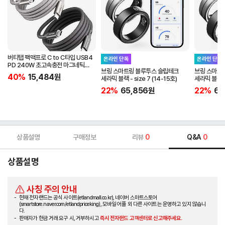
버티탭 팩맥프로 C to C타입 USB4
온라인 단독
온라인 단독
PD 240W 초고속충전 마그네틱
브링 스마트링 블루투스 슬립테크
브링 스마트
케이블 1m
40%
15,484
원
세라믹 블랙 - size 7 (14-15호)
세라믹 블랙 - 
22%
65,856
원
22%
65
상품설명
구매정보
리뷰
0
Q&A
0
상품설명
사칭 주의 안내
현재 전자랜드는 공식 사이트(etlandmall.co.kr), 네이버 스마트스토어
(smartstore.naver.com/etlandpriceking), 모바일 어플 외 다른 사이트는 운영하고 있지 않습니
다.
판매자가 현금 거래 요구 시, 거부하시고
즉시 전자랜드 고객센터로 신고해주세요.