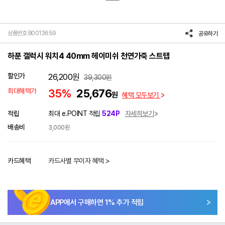
상품번호 B0013659
공유하기
하푼 갤럭시 워치4 40mm 헤이미쉬 천연가죽 스트랩
할인가
26,200
원
39,300
원
최대혜택가
35%
25,676
원
혜택 모두보기
적립
최대 e.POINT 적립
524P
자세히보기
배송비
3,000원
카드혜택
카드사별 무이자 혜택 >
APP에서 구매하면
1
% 추가 적립