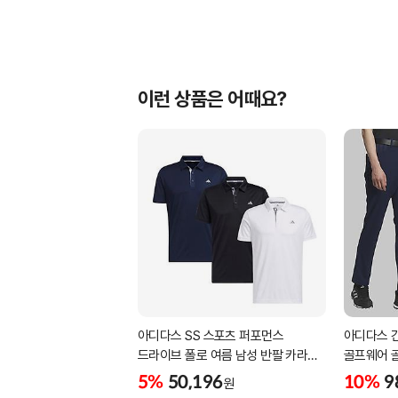
이런 상품은 어때요?
아디다스 SS 스포츠 퍼포먼스
아디다스 
드라이브 폴로 여름 남성 반팔 카라
골프웨어 
티셔츠 IA5447 IA5448 IA5446
삼선패턴 
5%
50,196
10%
9
원