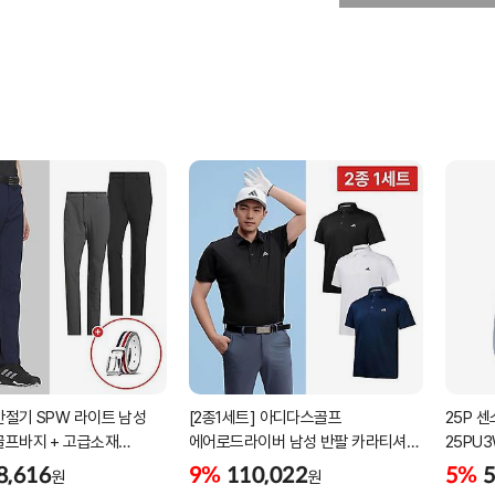
간절기 SPW 라이트 남성
[2종1세트] 아디다스골프
25P 
골프바지 + 고급소재
에어로드라이버 남성 반팔 카라티셔츠
25PU
골프벨트 세트
남자 골프웨어 JE8325 JG1312
8,616
9%
110,022
5%
5
원
원
JG1313