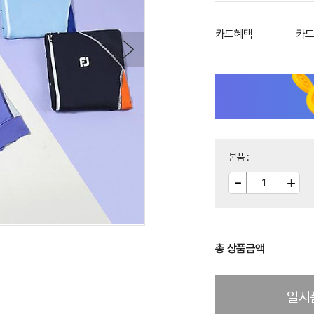
카드혜택
카드
본품
:
총 상품금액
일시