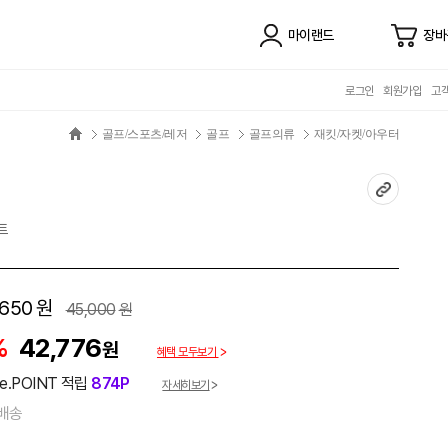
마이랜드
장바
로그인
회원가입
고
골프/스포츠/레저
골프
골프의류
재킷/자켓/아우터
트
,650
원
45,000
원
%
42,776
원
혜택 모두보기
e.POINT 적립
874P
자세히보기
배송