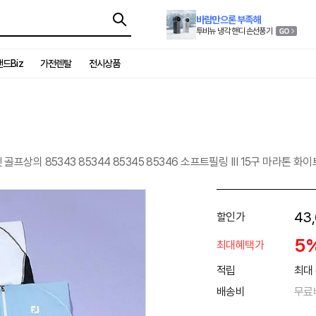
바람만으론 부족해
투비뉴 냉각 핸디 손선풍기
드Biz
가전렌탈
전시상품
프상의 85343 85344 85345 85346 소프트필링 III 15구 마라톤 화이
43
할인가
5
최대혜택가
적립
최대 
배송비
무료