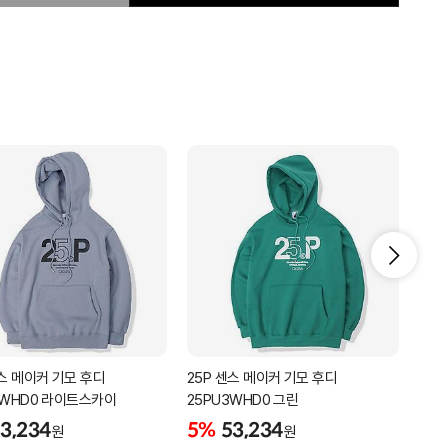
센스 메이커 기모 후디
25P 센스 메이커 기모 후디
25P
3WHD0 라이트스카이
25PU3WHD0 그린
티셔츠
3,234
5%
53,234
5%
원
원