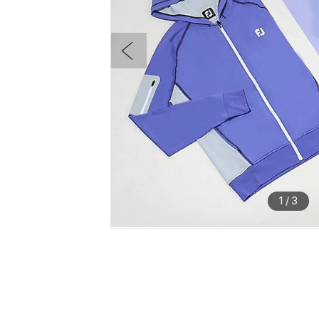
1
/
3