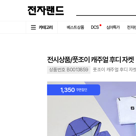
카테고리
베스트상품
DCS
심야특가
전자랜
전시상품/풋조이 캐주얼 후디 자켓
상품번호 B0013859
풋조이 캐주얼 후디 자켓 골
1,350
쿠폰할인