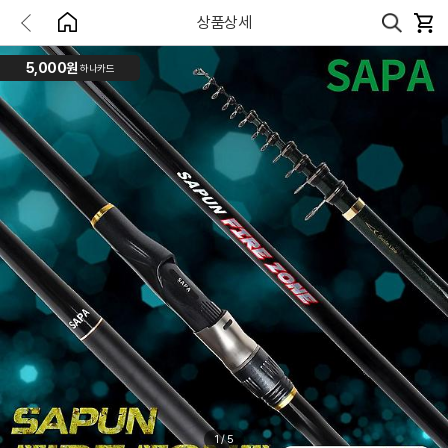
상품상세
5,000원
하나카드
1
/
5