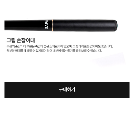
구매하기
[필수] 제품선택
장
총 상품 금액
172,000
원
바
바