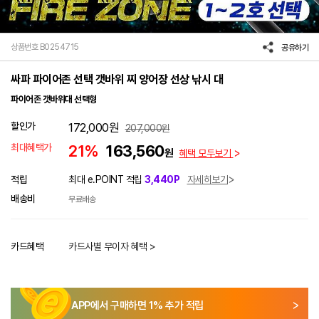
상품번호 B0254715
공유하기
싸파 파이어존 선택 갯바위 찌 양어장 선상 낚시 대
파이어존 갯바위대 선택형
할인가
172,000
원
207,000
원
최대혜택가
21%
163,560
원
혜택 모두보기
적립
최대 e.POINT 적립
3,440P
자세히보기
배송비
무료배송
카드혜택
카드사별 무이자 혜택 >
APP에서 구매하면
1
% 추가 적립