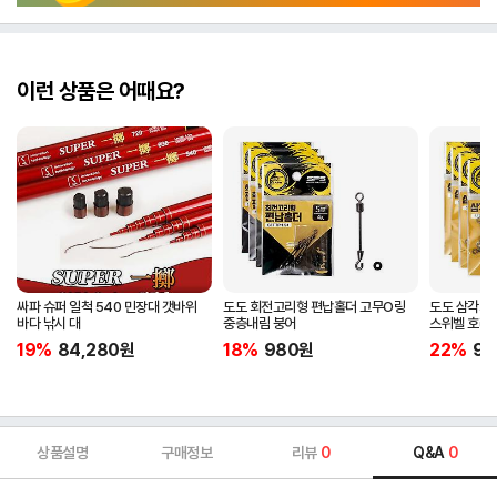
이런 상품은 어때요?
싸파 슈퍼 일척 540 민장대 갯바위
도도 회전고리형 편납홀더 고무O링
도도 삼각회
바다 낚시 대
중층내림 붕어
스위벨 호래
19%
84,280
원
18%
980
원
22%
98
상품설명
구매정보
리뷰
0
Q&A
0