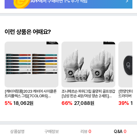
APP에서 구매하면
1
% 추가 적립
이런 상품은 어때요?
[캐비어정품]2023 캐비어 사이클론
조니헤르슨 파워그립 올양피 골프장갑
[한양인터내셔
트리플렉스 그립[7COLORS]
[남성 왼손 4장/여성 양손 2세트]
드라이버 헤
[라운드][39g/42g/46g/50g]
[화이트][케이스포함]
[HD-302]
5%
18,062
원
66%
27,088
원
39%
15
[R/S 토크]
상품설명
구매정보
리뷰
0
Q&A
0