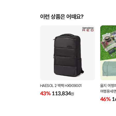
이런 상품은 어때요?
HAESOL 2 백팩 HX909001
올지 여행
여행용세면
43%
113,834
원
화장품 수
46%
1