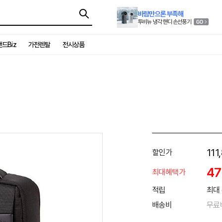
바람만으론 부족해
투비뉴 냉각 핸디 손선풍기
드Biz
가전렌탈
전시상품
111
할인가
4
최대혜택가
적립
최대 
배송비
무료