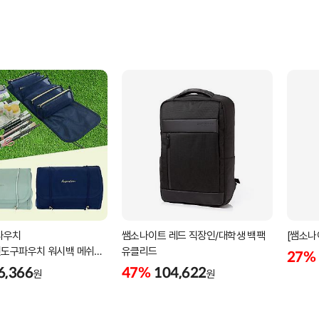
파우치
쌤소나이트 레드 직장인/대학생 백팩
[쌤소나
도구파우치 워시백 메쉬
유클리드
27%
납 정리
6,366
47%
104,622
원
원