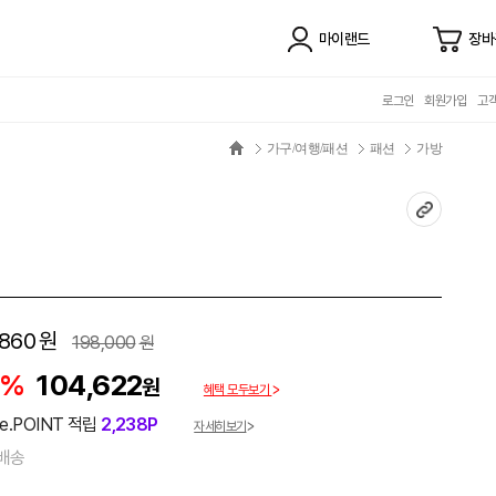
마이랜드
장바
로그인
회원가입
고
가구/여행/패션
패션
가방
,860
원
198,000
원
7%
104,622
원
혜택 모두보기
e.POINT 적립
2,238P
자세히보기
배송