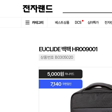
카테고리
베스트상품
DCS
심야특가
전자랜
EUCLIDE 백팩 HR009001
상품번호 B0305020
5,000원
하나카드
7,140
쿠폰할인