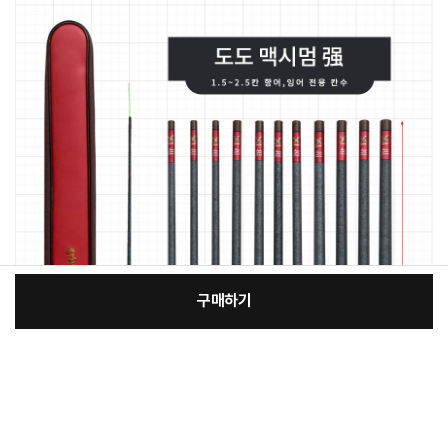
구매하기
[필수] 단품
장
총 상품 금액
94,000
원
바
바