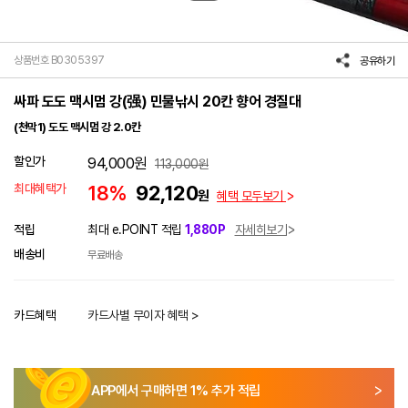
상품번호 B0305397
공유하기
싸파 도도 맥시멈 강(强) 민물낚시 20칸 향어 경질대
(천막1) 도도 맥시멈 강 2.0칸
할인가
94,000
원
113,000
원
최대혜택가
18%
92,120
원
혜택 모두보기
적립
최대 e.POINT 적립
1,880P
자세히보기
배송비
무료배송
카드혜택
카드사별 무이자 혜택 >
APP에서 구매하면
1
% 추가 적립