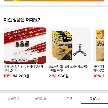
이런 상품은 어때요?
싸파 슈퍼 일척 540 민장대 갯바위
도도 삼각회전도래 스테인레스 롤링
싸파 저마찰 
바다 낚시 대
스위벨 호래기
채비 감성돔
19%
84,280
원
22%
980
원
18%
1,
상품설명
구매정보
리뷰
0
Q&A
0