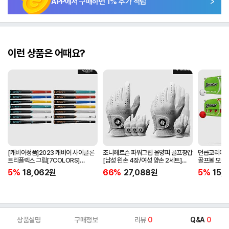
APP에서 구매하면
1
% 추가 적립
이런 상품은 어때요?
[캐비어정품]2023 캐비어 사이클론
조니헤르슨 파워그립 올양피 골프장갑
던롭코리아정품
트리플렉스 그립[7COLORS]
[남성 왼손 4장/여성 양손 2세트]
골프볼 모음[
[라운드][39g/42g/46g/50g]
[화이트][케이스포함]
[2피스/12알
5%
18,062
원
66%
27,088
원
5%
15,1
[R/S 토크]
상품설명
구매정보
리뷰
0
Q&A
0