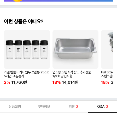
이런 상품은 어때요?
카멜 빈셀러 커피 원두 보관통(25g x
업소용 스텐 사각 밧드 추가상품
Full Siz
5개입) 소분용기
1/3호 망 십자형
스텐보관용
2%
11,760
원
18%
14,014
원
18%
32
상품설명
구매정보
리뷰
0
Q&A
0