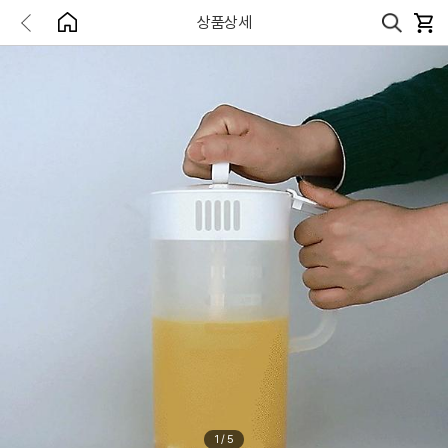
상품상세
1
/
5