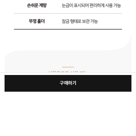
구매하기
[필수] 단품
장
총 상품 금액
14,900
원
바
바
구
로