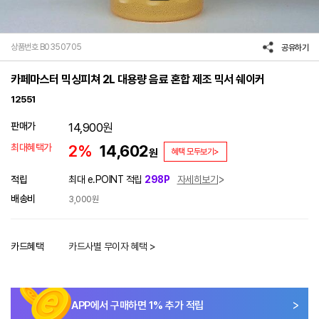
상품번호 B0350705
공유하기
카페마스터 믹싱피쳐 2L 대용량 음료 혼합 제조 믹서 쉐이커
12551
판매가
14,900
원
최대혜택가
2%
14,602
원
혜택 모두보기>
적립
최대 e.POINT 적립
298P
자세히보기
배송비
3,000원
카드혜택
카드사별 무이자 혜택 >
APP에서 구매하면
1
% 추가 적립