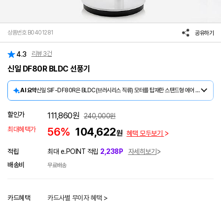
상품번호 B0401281
공유하기
리뷰
3
건
4.3
신일 DF80R BLDC 선풍기
AI 요약
신일 SIF-DF80R은 BLDC(브러시리스 직류) 모터를 탑재한 스탠드형 에어 서큘레이터 선풍기입니다. 소비전력 33W의 에너지 효율적인 모터가 부드럽고 일정한 바람을 만들어내어, 장시간 사용 시에도 전기요금 부담이 적습니다. 높이 약 1020mm, 무게 4.3kg의 스탠드형 설계로 거실·침실 어디서나 안정적으로 사용할 수 있으며, 에어컨과 함께 사용하면 실내 공기를 효율적으로 순환시킵니다. KC 인증(HU10945-19003A)을 획득한 제품으로 신일서비스(1577-6667)를 통한 A/S가 지원됩니다.
할인가
111,860
원
240,000
원
최대혜택가
56%
104,622
원
혜택 모두보기
적립
최대 e.POINT 적립
2,238P
자세히보기
배송비
무료배송
카드혜택
카드사별 무이자 혜택 >