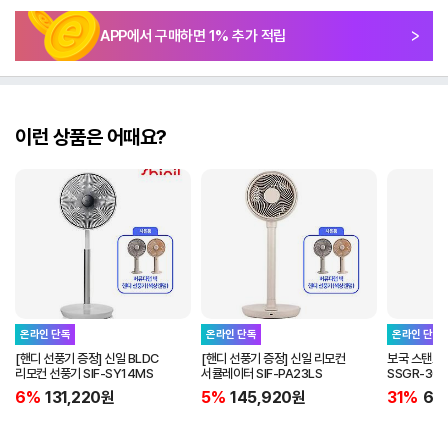
APP에서 구매하면
1
% 추가 적립
이런 상품은 어때요?
온라인 단독
온라인 단독
온라인 단독
[핸디 선풍기 증정] 신일 BLDC
[핸디 선풍기 증정] 신일 리모컨
보국 스탠드
리모컨 선풍기 SIF-SY14MS
서큘레이터 SIF-PA23LS
SSGR-303
6%
131,220
원
5%
145,920
원
31%
68