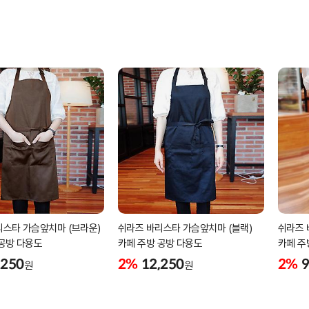
리스타 가슴앞치마 (브라운)
쉬라즈 바리스타 가슴앞치마 (블랙)
쉬라즈 
 공방 다용도
카페 주방 공방 다용도
카페 주
,250
2%
12,250
2%
9
원
원