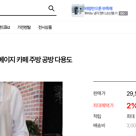
바람만으론 부족해
투비뉴 냉각 핸디 손선풍기
드Biz
가전렌탈
전시상품
베이지 카페 주방 공방 다용도
29,
판매가
2
최대혜택가
적립
최대 
배송비
3,0