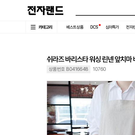
카테고리
베스트상품
DCS
심야특가
전자랜
쉬라즈 바리스타 워싱 린넨 앞치마 
상품번호 B0416648
10760