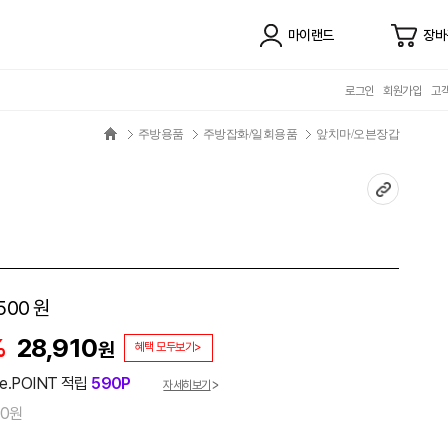
마이랜드
장바
로그인
회원가입
고
주방용품
주방잡화/일회용품
앞치마/오븐장갑
500
원
%
28,910
원
혜택 모두보기>
e.POINT 적립
590P
자세히보기
00원