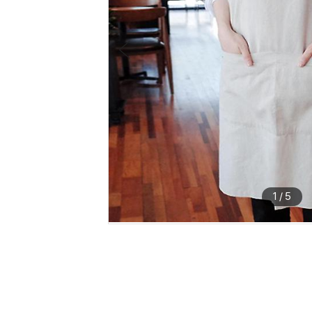
1
/
5