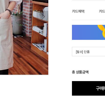
카드혜택
카드
[필수] 단품
총 상품금액
구매