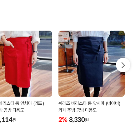
바리스타 롱 앞치마 (레드)
쉬라즈 바리스타 롱 앞치마 (네이비)
쉬라
방 공방 다용도
카페 주방 공방 다용도
카페
,114
2%
8,330
2%
원
원