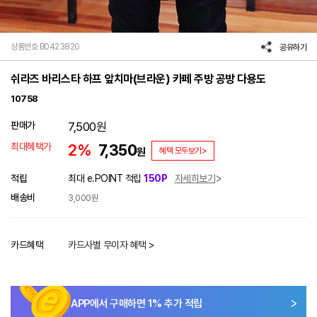
상품번호 B0423820
공유하기
쉬라즈 바리스타 하프 앞치마(브라운) 카페 주방 공방 다용도
10758
판매가
7,500
원
최대혜택가
2%
7,350
원
혜택 모두보기>
적립
최대 e.POINT 적립
150P
자세히보기
배송비
3,000원
카드혜택
카드사별 무이자 혜택 >
APP에서 구매하면
1
% 추가 적립