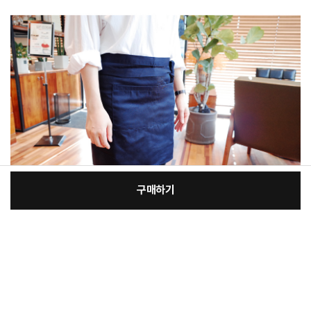
구매하기
[필수] 단품
장
총 상품 금액
7,500
원
바
바
구
로