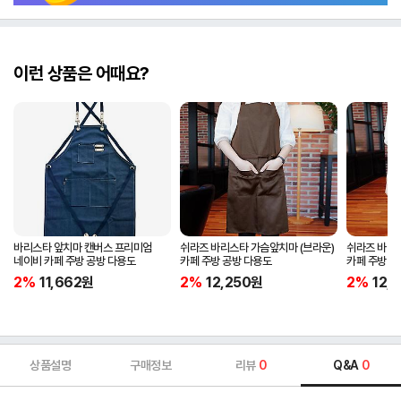
이런 상품은 어때요?
바리스타 앞치마 캔버스 프리미엄
쉬라즈 바리스타 가슴앞치마 (브라운)
쉬라즈 바리스
네이비 카페 주방 공방 다용도
카페 주방 공방 다용도
카페 주방 공
2%
11,662
원
2%
12,250
원
2%
12,
상품설명
구매정보
리뷰
0
Q&A
0