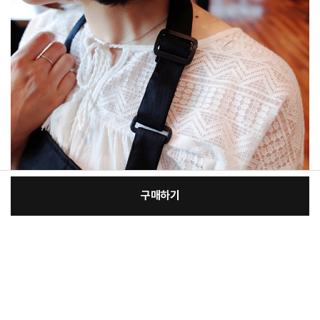
구매하기
[필수] 단품
장
총 상품 금액
12,500
원
바
바
구
로