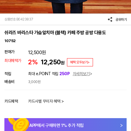
상품번호 B0423837
공유하기
쉬라즈 바리스타 가슴앞치마 (블랙) 카페 주방 공방 다용도
10752
판매가
12,500
원
최대혜택가
2%
12,250
원
혜택 모두보기>
적립
최대 e.POINT 적립
250P
자세히보기
배송비
3,000원
카드혜택
카드사별 무이자 혜택 >
APP에서 구매하면
1
% 추가 적립