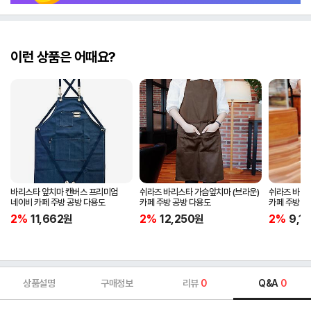
이런 상품은 어때요?
바리스타 앞치마 캔버스 프리미엄
쉬라즈 바리스타 가슴앞치마 (브라운)
쉬라즈 바리스
네이비 카페 주방 공방 다용도
카페 주방 공방 다용도
카페 주방 공
2%
11,662
원
2%
12,250
원
2%
9,11
상품설명
구매정보
리뷰
0
Q&A
0