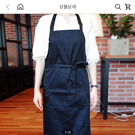
상품상세
1
/
6