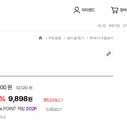
마이랜드
장바
로그인
회원가입
고
주방용품
냄비/솥/찜기
뚝배기/내열냄비
100
원
12,120
원
8%
9,898
원
혜택 모두보기
e.POINT 적립
202P
자세히보기
배송