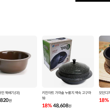
민 뚝배기(대)
키친아트 가마솥 누룽지 백숙 고구마
모던디자
18
,820
18%
원
18%
48,608
원