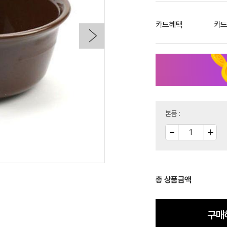
카드혜택
카드
본품
:
총 상품금액
구매