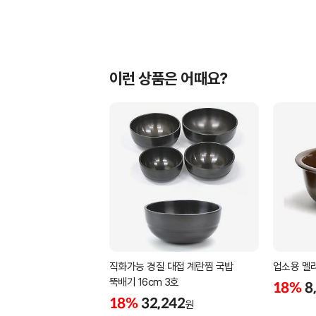
이런 상품은 어때요?
직화가능 경질 대접 계란찜 국밥
업소용 멜라
뚝배기 16cm 3호
18%
8
18%
32,242
원