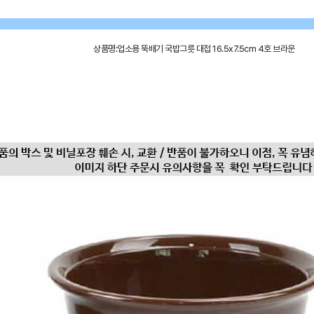
상품명:업소용 뚝배기 국밥그릇 대접 16.5x7.5cm 4호 브라운