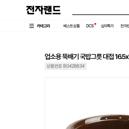
카테고리
베스트상품
DCS
심야특가
전자랜
업소용 뚝배기 국밥그릇 대접 16.5x
상품번호 B0428834