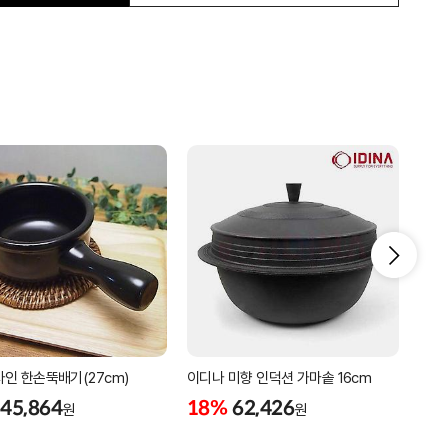
인 한손뚝배기(27cm)
이디나 미향 인덕션 가마솥 16cm
통주
솥단
45,864
18%
62,426
원
원
18