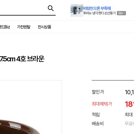
바람만으론 부족해
투비뉴 냉각 핸디 손선풍기
드Biz
가전렌탈
전시상품
7.5cm 4호 브라운
10,
할인가
1
최대혜택가
적립
최대 
배송비
무료