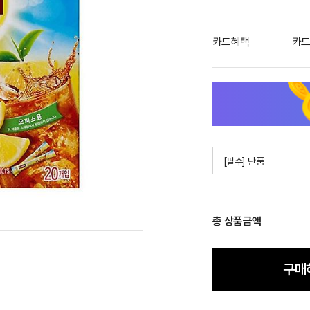
카드혜택
카드
[필수] 단품
총 상품금액
구매