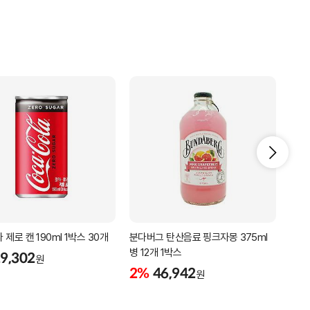
제로 캔 190ml 1박스 30개
분다버그 탄산음료 핑크자몽 375ml
아크
병 12개 1박스
베이스
9,302
원
2%
46,942
2%
원