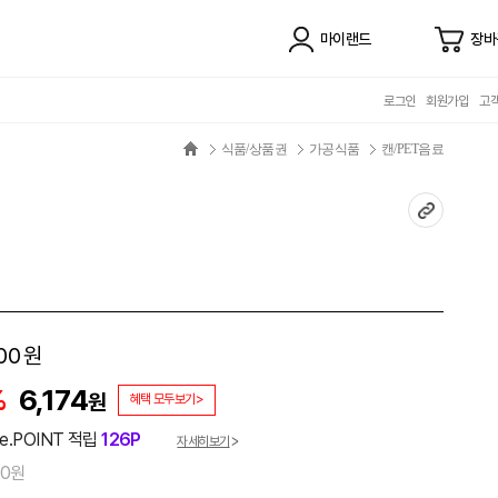
마이랜드
장바
로그인
회원가입
고
식품/상품권
가공식품
캔/PET음료
00
원
%
6,174
원
혜택 모두보기>
e.POINT 적립
126P
자세히보기
00원