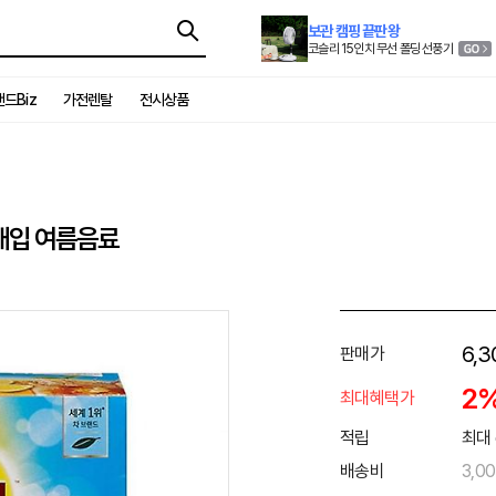
보관 캠핑 끝판왕
코슬리 15인치 무선 폴딩 선풍기
드Biz
가전렌탈
전시상품
0개입 여름음료
6,3
판매가
2
최대혜택가
적립
최대 
배송비
3,0