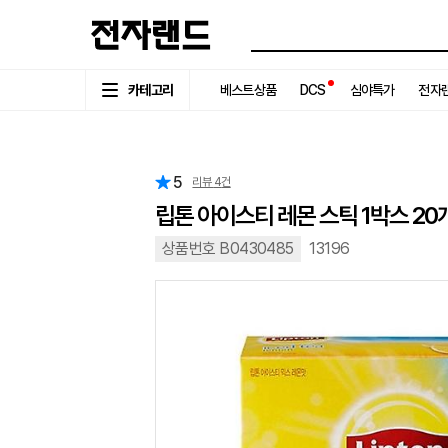
카테고리
베스트상품
DCS
심야특가
전자랜
5
리뷰
4
건
립톤 아이스티 레몬 스틱 1박스 2
상품번호 B0430485
13196