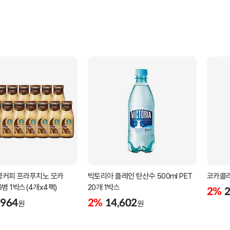
병커피 프라푸치노 모카
빅토리아 플레인 탄산수 500ml PET
코카콜라 
 16병 1박스(4개x4팩)
20개 1박스
2%
2
,964
2%
14,602
원
원