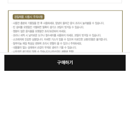
구매하기
:
본품
kt_KJI-11
장
62,000원
총 상품 금액
62,000
원
바
바
구
로
니
구