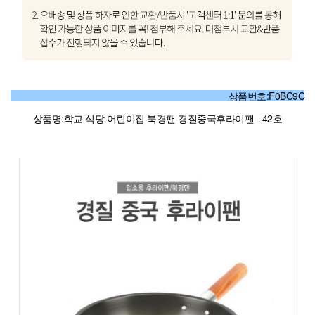
상품번호:F0BC9C
상품명:학교 식당 어린이집 북경팬 경질중국후라이팬 - 42호