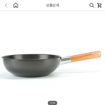
상품상세
1
/
8