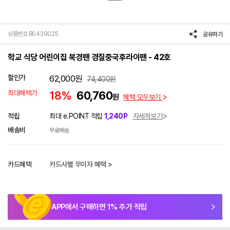
상품번호 B0439025
공유하기
학교 식당 어린이집 북경팬 경질중국후라이팬 - 42호
할인가
62,000
원
74,400
원
최대혜택가
18%
60,760
원
혜택 모두보기
적립
최대 e.POINT 적립
1,240P
자세히보기
배송비
무료배송
카드혜택
카드사별 무이자 혜택 >
APP에서 구매하면
1
% 추가 적립