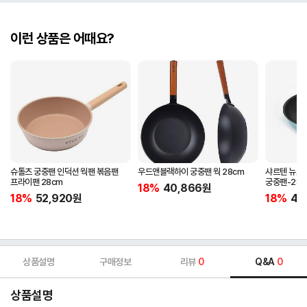
이런 상품은 어때요?
슈톨츠 궁중팬 인덕션 웍팬 볶음팬
우드앤블랙하이 궁중팬 웍 28cm
샤르텐 뉴프리
프라이팬 28cm
궁중팬-28c
18%
40,866
원
18%
52,920
원
18%
43
상품설명
구매정보
리뷰
0
Q&A
0
상품설명