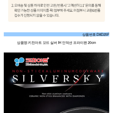
상품번호:D8D25F
상품명:키친아트 꼬뜨 실버 IH 인덕션 프라이팬 20cm