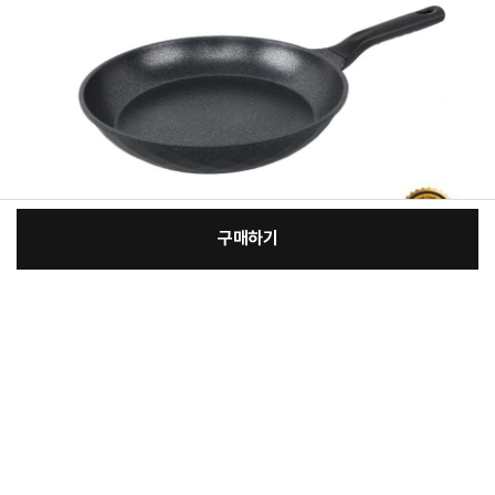
구매하기
:
본품
장
23,200원
총 상품 금액
23,200
원
바
바
구
로
니
구