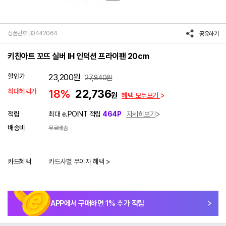
상품번호 B0442064
공유하기
키친아트 꼬뜨 실버 IH 인덕션 프라이팬 20cm
할인가
23,200
원
27,840
원
최대혜택가
18%
22,736
원
혜택 모두보기
적립
최대 e.POINT 적립
464P
자세히보기
배송비
무료배송
카드혜택
카드사별 무이자 혜택 >
APP에서 구매하면
1
% 추가 적립