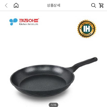
상품상세
1
/
8