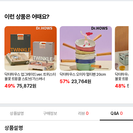
이런 상품은 어때요?
닥터하우스 업그레이드ver. 트위스터
닥터하우스 오미자 멀티팬 20cm
닥터하우스 업
불꽃 트윙클 스토브/가스버너
불꽃 트윙클 
57%
23,764
원
캠핑버너
49%
75,872
원
48%
57
상품설명
구매정보
리뷰
0
Q&A
0
상품설명