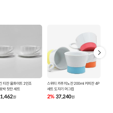
킨 티잔 올화이트 2인조
스위티 카푸치노잔 200ml 커피잔 4P
고원
 호박 찻잔 세트
세트 도자기 머그컵
도자
1,462
2%
37,240
2%
원
원