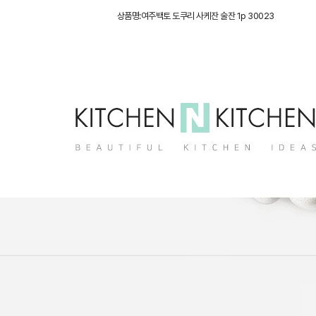
상품명:여주백토 도쿠리 사케잔 술잔 1p 30023