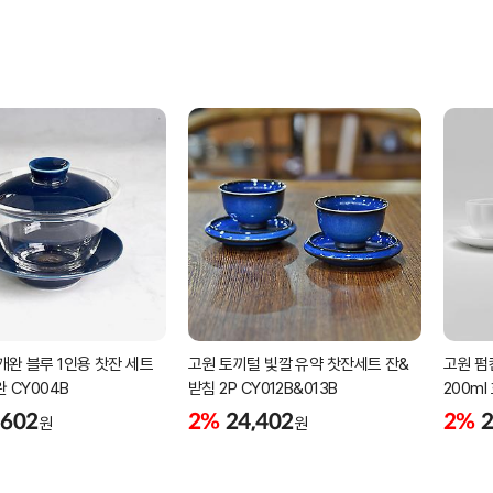
개완 블루 1인용 찻잔 세트
고원 토끼털 빛깔 유약 찻잔세트 잔&
고원 펌
완 CY004B
받침 2P CY012B&013B
200ml
,602
2%
24,402
2%
2
원
원