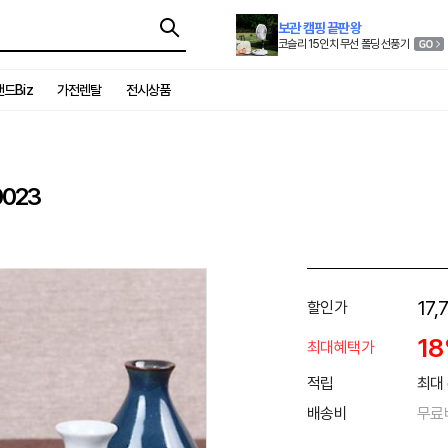
보관 캠핑 끝판왕
코슬리 15인치 무선 폴딩 선풍기
드Biz
가전렌탈
전시상품
023
17,
할인가
1
최대혜택가
적립
최대 
배송비
무료