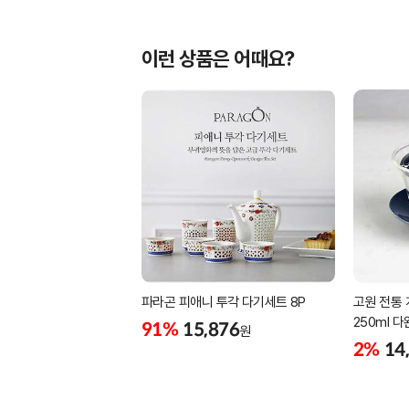
이런 상품은 어때요?
파라곤 피애니 투각 다기세트 8P
고원 전통 
250ml 다
91%
15,876
원
2%
14