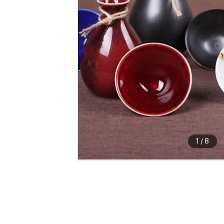
1
/
8