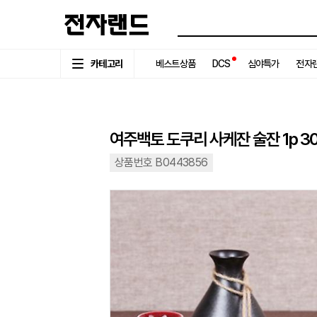
카테고리
베스트상품
DCS
심야특가
전자랜
여주백토 도쿠리 사케잔 술잔 1p 30
상품번호 B0443856