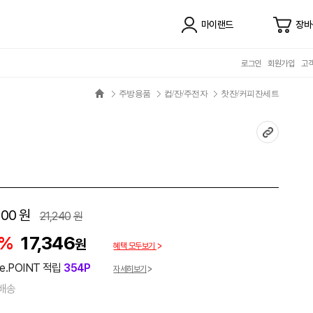
마이랜드
장바
로그인
회원가입
고
주방용품
컵/잔/주전자
찻잔/커피잔세트
700
원
21,240
원
8%
17,346
원
혜택 모두보기
e.POINT 적립
354P
자세히보기
배송