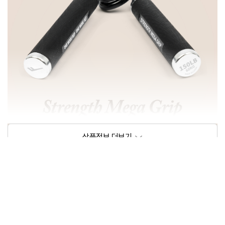
상품정보제공고시
모델명
프로-스펙스 스트렝스 메가그립 악력기
크기/무게
상세페이지 참조