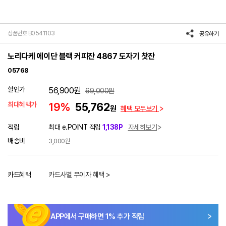
상품번호 B0541103
공유하기
노리다케 에이단 블랙 커피잔 4867 도자기 찻잔
05768
할인가
56,900
원
69,000
원
최대혜택가
19%
55,762
원
혜택 모두보기
적립
최대 e.POINT 적립
1,138P
자세히보기
배송비
3,000원
카드혜택
카드사별 무이자 혜택 >
APP에서 구매하면
1
% 추가 적립