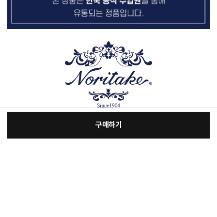
구매하기
[필수] 단품
장
총 상품 금액
56,900
원
바
바
구
로