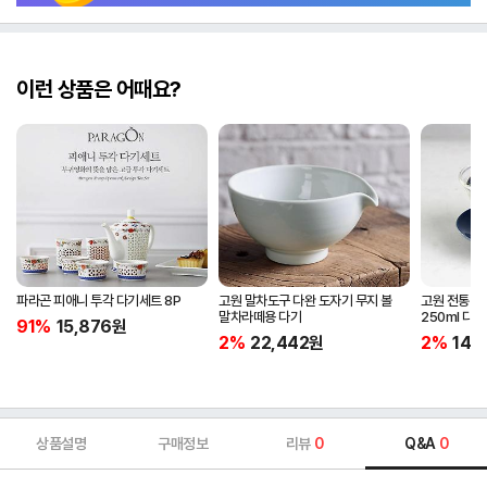
이런 상품은 어때요?
파라곤 피애니 투각 다기세트 8P
고원 말차도구 다완 도자기 무지 볼
고원 전통 개
말차라떼용 다기
250ml 다완
91%
15,876
원
2%
22,442
원
2%
14,
상품설명
구매정보
리뷰
0
Q&A
0