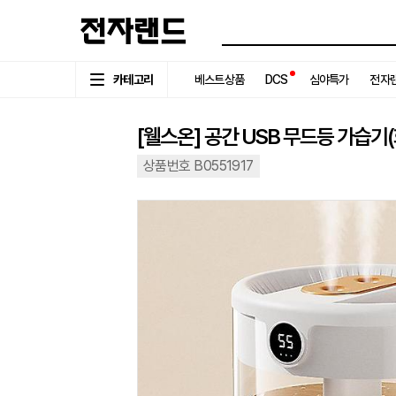
카테고리
베스트상품
DCS
심야특가
전자랜
[웰스온] 공간 USB 무드등 가습기(화이
상품번호 B0551917