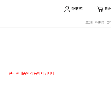
마이랜드
장바
로그인
회원가입
고
현재 판매중인 상품이 아닙니다.