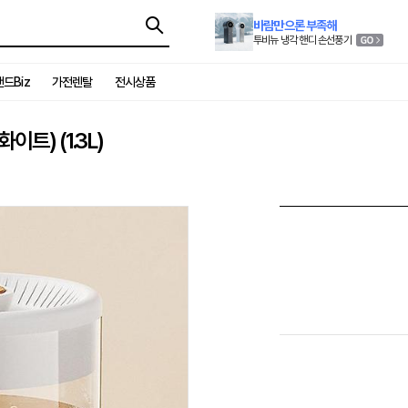
바람만으론 부족해
투비뉴 냉각 핸디 손선풍기
드Biz
가전렌탈
전시상품
트) (1.3L)