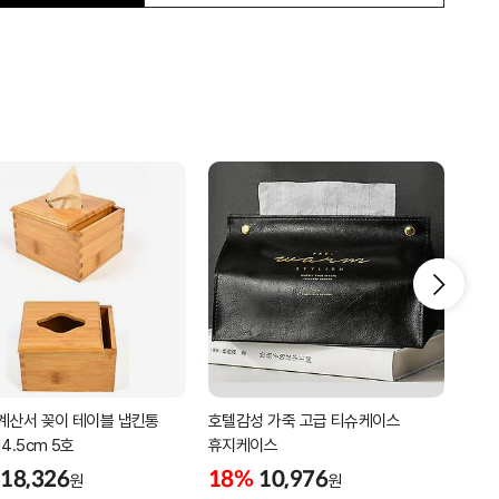
계산서 꽂이 테이블 냅킨통
호텔감성 가죽 고급 티슈케이스
(헨
4.5cm 5호
휴지케이스
핸드
18,326
18%
10,976
18
원
원