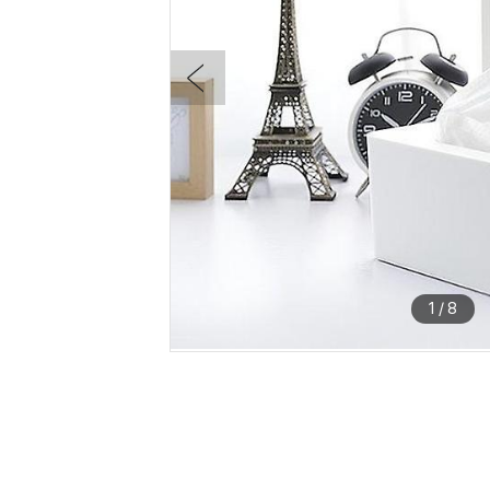
1
/
8