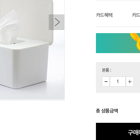
카드혜택
카드
본품
:
총 상품금액
구매