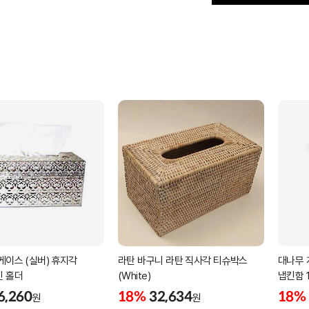
케이스 (실버) 휴지각
라탄 바구니 라탄 직사각 티슈박스
대나무 
킨 홀더
(White)
냅킨함 1
6,260
18%
32,634
18%
원
원