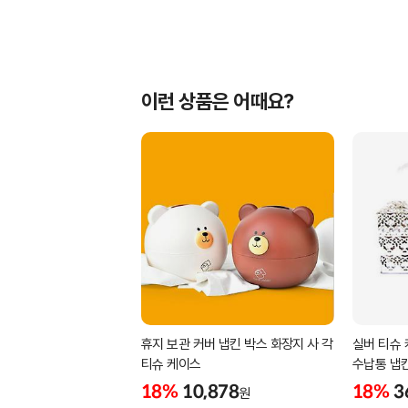
이런 상품은 어때요?
휴지 보관 커버 냅킨 박스 화장지 사 각
실버 티슈 
티슈 케이스
수납통 냅
18%
10,878
18%
3
원