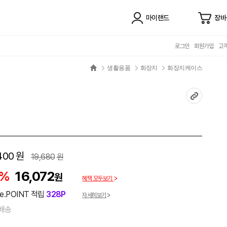
마이랜드
장바
로그인
회원가입
고
생활용품
화장지
화장지케이스
400
원
19,680
원
8%
16,072
원
혜택 모두보기
e.POINT 적립
328P
자세히보기
배송