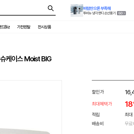
바람만으론 부족해
투비뉴 냉각 핸디 손선풍기
드Biz
가전렌탈
전시상품
이스 Moist BIG
16,
할인가
1
최대혜택가
적립
최대 
배송비
무료