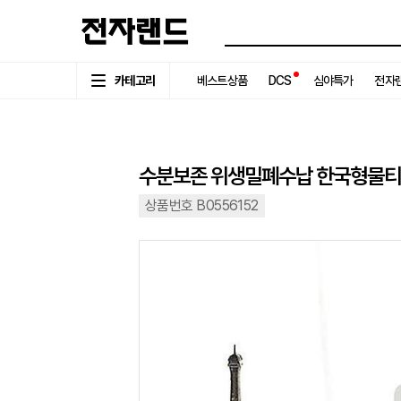
카테고리
베스트상품
DCS
심야특가
전자랜
수분보존 위생밀폐수납 한국형물티슈케
상품번호 B0556152