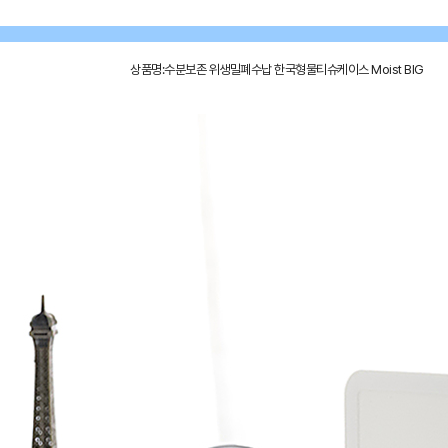
상품명:수분보존 위생밀폐수납 한국형물티슈케이스 Moist BIG