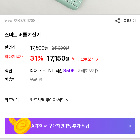
상품번호 B0706288
공유하기
스마트 버튼 계산기
할인가
17,500
원
25,000
원
최대혜택가
31%
17,150
원
혜택 모두보기
적립
최대 e.POINT 적립
350P
자세히보기
배송비
무료배송
카드혜택
카드사별 무이자 혜택 >
APP에서 구매하면
1
% 추가 적립