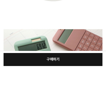
구매하기
[필수] 선택사항
장
총 상품 금액
17,500
원
바
바
구
로