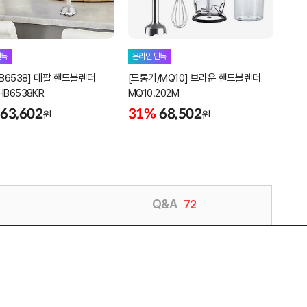
단독
온라인 단독
온라
HB6538] 테팔 핸드블렌더
[드롱기/MQ10] 브라운 핸드블렌더
[브라
HB6538KR
MQ10.202M
블레
63,602
31%
68,502
20
원
원
Q&A
72