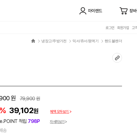
마이랜드
장바
로그인
회원가입
고
냉장고/주방가전
믹서/쥬서/원액기
핸드블렌더
,900
원
79,900
원
1%
39,102
원
혜택 모두보기
e.POINT 적립
798P
자세히보기
배송