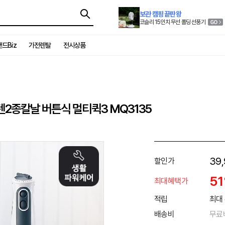
보관 캠핑 끝판왕
코슬리 15인치 무선 폴딩 선풍기
드Biz
가전렌탈
전시상품
텐2종칼날 버튼식 멀티퀵3 MQ3135
39
할인가
5
최대혜택가
적립
최대 
배송비
무료