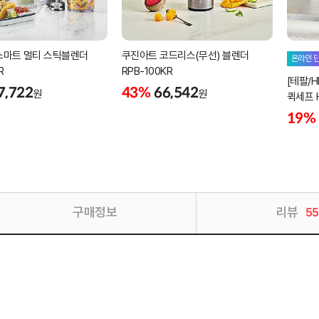
스마트 멀티 스틱블렌더
쿠진아트 코드리스(무선) 블렌더
온라인 
R
RPB-100KR
[테팔/
7,722
43%
66,542
원
원
퀵세프 
19%
구매정보
리뷰
55