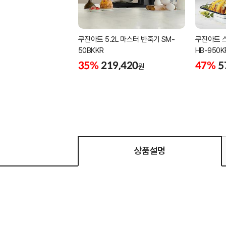
쿠진아트 5.2L 마스터 반죽기 SM-
쿠진아트 
50BKKR
HB-950K
35%
219,420
47%
5
원
상품설명