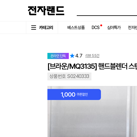
카테고리
베스트상품
DCS
심야특가
전자랜
4.7
리뷰
55
건
온라인 단독
[브라운/MQ3135] 핸드블렌더 스
상품번호 S0240333
1,000
쿠폰할인