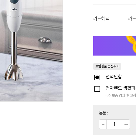
카드혜택
카드
보험상품 옵션추가
선택안함
전자랜드 생활
무상보증 경과 후 고장
본품
: