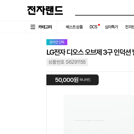
카테고리
베스트상품
DCS
심야특가
전자랜
온라인 단독
LG전자 디오스 오브제 3구 인덕션 빌
상품번호 S6291155
50,000원
하나카드