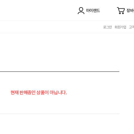
마이랜드
장바
로그인
회원가입
고
현재 판매중인 상품이 아닙니다.