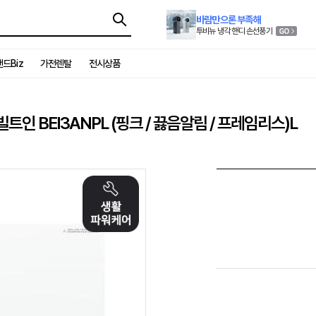
바람만으론 부족해
투비뉴 냉각 핸디 손선풍기
드Biz
가전렌탈
전시상품
트인 BEI3ANPL (핑크 / 끓음알림 / 프레임리스)L