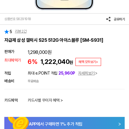
상품번호 S6291918
공유하기
리뷰
2
건
5
자급제 삼성 갤럭시 S25 512G 아이스블루 [SM-S931]
판매가
1,298,000
원
최대혜택가
6%
1,222,040
원
혜택 모두보기>
적립
최대 e.POINT 적립
25,960P
자세히보기
배송비
무료배송
카드혜택
카드사별 무이자 혜택 >
APP에서 구매하면
1
% 추가 적립