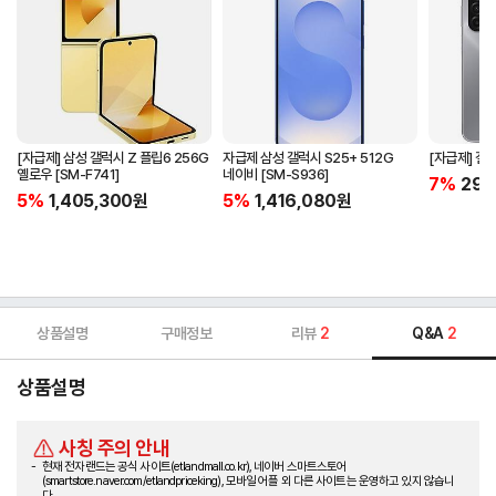
[자급제] 삼성 갤럭시 Z 플립6 256G
자급제 삼성 갤럭시 S25+ 512G
[자급제] 갤럭
옐로우 [SM-F741]
네이비 [SM-S936]
7%
297
5%
1,405,300
원
5%
1,416,080
원
상품설명
구매정보
리뷰
2
Q&A
2
상품설명
사칭 주의 안내
현재 전자랜드는 공식 사이트(etlandmall.co.kr), 네이버 스마트스토어
(smartstore.naver.com/etlandpriceking), 모바일 어플 외 다른 사이트는 운영하고 있지 않습니
다.