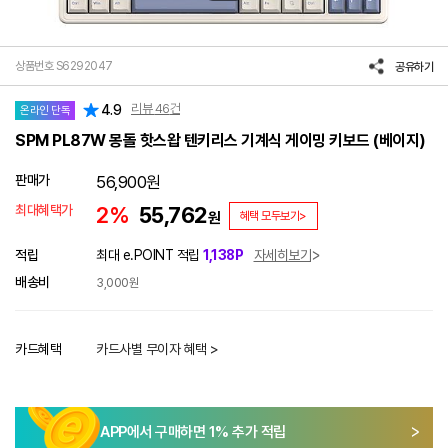
상품번호 S6292047
공유하기
리뷰
46
건
4.9
온라인 단독
SPM PL87W 몽돌 핫스왑 텐키리스 기계식 게이밍 키보드 (베이지)
판매가
56,900
원
최대혜택가
2%
55,762
원
혜택 모두보기>
적립
최대 e.POINT 적립
1,138P
자세히보기
배송비
3,000원
카드혜택
카드사별 무이자 혜택 >
APP에서 구매하면
1
% 추가 적립