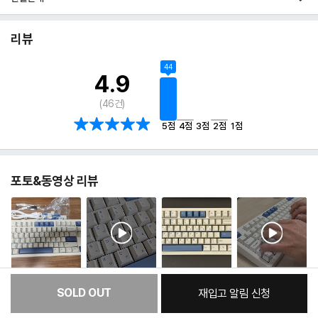
리뷰
44
4.9
(
46
건)
5점
4점
3점
2점
1점
포토&동영상 리뷰
SOLD OUT
재입고 알림 신청
:
본품