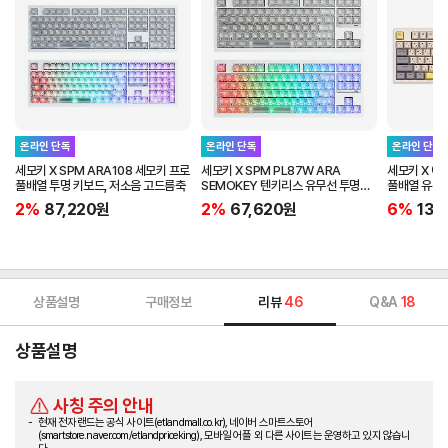
온라인 단독
온라인 단독
온라인 단독
세모키 X SPM ARA108 세모키 프로
세모키 X SPM PL87W ARA
세모키 X 에
풀배열 투명 키보드, 저소음 고드름축
SEMOKEY 텐키리스 유무선 투명
풀배열 유무
키캡 기계식 키보드, 저소음 고드름
리니어 스위
2%
87,220
원
2%
67,620
원
6%
131
택타일
상품설명
구매정보
리뷰
46
Q&A
18
상품설명
사칭 주의 안내
현재 전자랜드는 공식 사이트(etlandmall.co.kr), 네이버 스마트스토어
(smartstore.naver.com/etlandpriceking), 모바일 어플 외 다른 사이트는 운영하고 있지 않습니