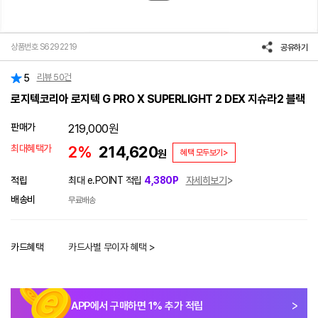
상품번호 S6292219
공유하기
리뷰
50
건
5
로지텍코리아 로지텍 G PRO X SUPERLIGHT 2 DEX 지슈라2 블랙
판매가
219,000
원
최대혜택가
2%
214,620
원
혜택 모두보기>
적립
최대 e.POINT 적립
4,380P
자세히보기
배송비
무료배송
카드혜택
카드사별 무이자 혜택 >
APP에서 구매하면
1
% 추가 적립