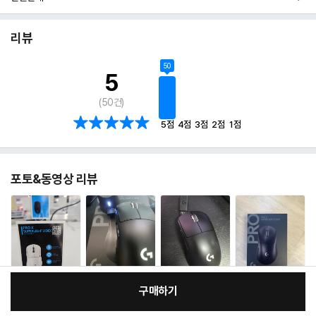
리뷰
50
5
(
50
건)
5점
4점
3점
2점
1점
포토&동영상 리뷰
구매하기
:
본품