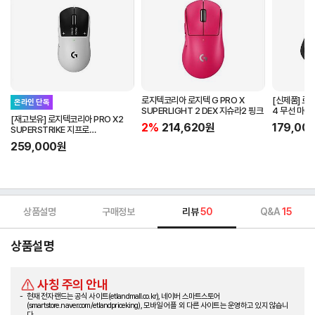
로지텍코리아 로지텍 G PRO X
[신제품] 로
온라인 단독
SUPERLIGHT 2 DEX 지슈라2 핑크
4 무선 마우
[재고보유] 로지텍코리아 PRO X2
2%
214,620
원
179,00
SUPERSTRIKE 지프로
슈퍼스트라이크 지슈스 게이밍마우스
259,000
원
상품설명
구매정보
리뷰
50
Q&A
15
상품설명
사칭 주의 안내
현재 전자랜드는 공식 사이트(etlandmall.co.kr), 네이버 스마트스토어
(smartstore.naver.com/etlandpriceking), 모바일 어플 외 다른 사이트는 운영하고 있지 않습니
다.