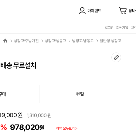
마이랜드
장바
로그인
회원가입
고
냉장고/주방가전
냉장고/냉동고
냉장고/냉동고
일반형 냉장고
 직배송 무료설치
구매
렌탈
49,000
원
1,310,000
원
5%
978,020
원
혜택 모두보기