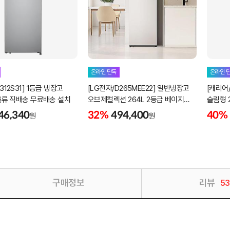
온라인 단독
온라인 
312S31] 1등급 냉장고
[LG전자/D265MEE22] 일반냉장고
[캐리어/
G물류 직배송 무료배송 설치
오브제컬렉션 264L 2등급 베이지
슬림형 
설치포함
설치포
46,340
32%
494,400
40%
원
원
구매정보
리뷰
53