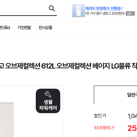
캐리어 한정특가 진행중 !
1인 가구 필수 냉장고 20만원대
드Biz
가전렌탈
전시상품
장고 오브제컬렉션 612L 오브제컬렉션 베이지 LG물류
일반
1,0
할인가
2
최대혜택가