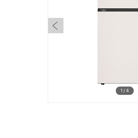
1
/
4