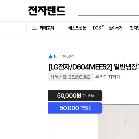
카테고리
베스트상품
DCS
심야특가
전자랜
5
리뷰
53
건
[LG전자/D604MEE52] 일반냉
상품번호 S6293382
온라인최저가!!
50,000원
하나카드
50,000
쿠폰할인