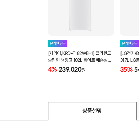
온라인 단독
온라인 단독
[캐리어/KRD-T182WEH1] 클라윈드
[LG전자/B
슬림형 냉장고 182L 화이트 배송설치
317L L
포함
4%
239,020
35%
5
원
상품설명