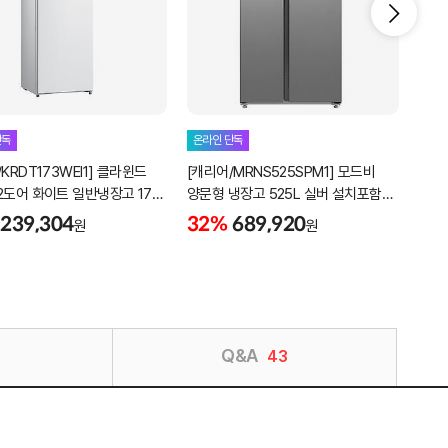
[LG
단독
온라인 단독
디오
KRDT173WEI1] 클라윈드
[캐리어/MRNS525SPM1] 모드비
매직스
26
2도어 화이트 일반냉장고 173
양문형 냉장고 525L 실버 설치포함
미스
함
폐가전수거
239,304
32%
689,920
원
원
Q&A
43