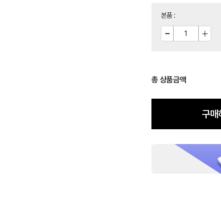
본품
:
총 상품금액
구매