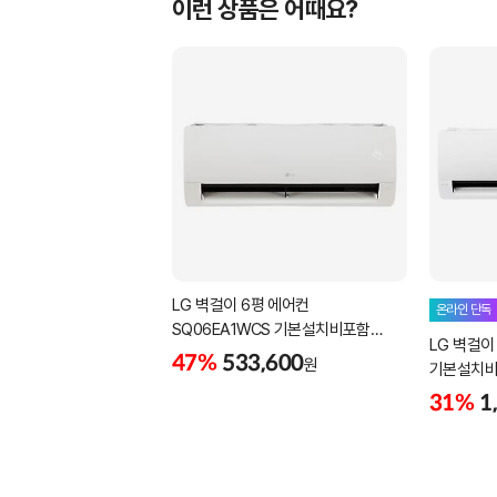
이런 상품은 어때요?
LG 벽걸이 6평 에어컨
온라인 단독
SQ06EA1WCS 기본설치비포함
LG 벽걸이
무료배송 실외기포함
47%
533,600
원
기본설치비
31%
1