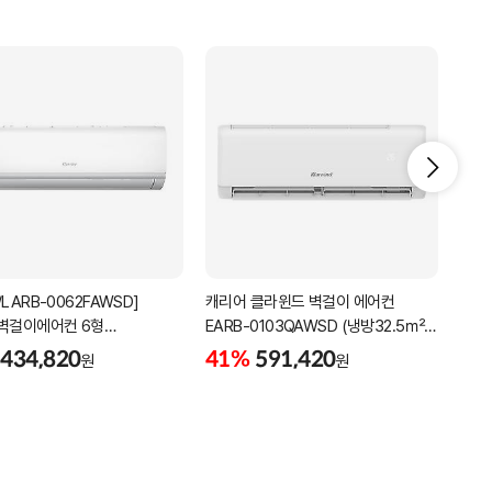
LARB-0062FAWSD]
캐리어 클라윈드 벽걸이 에어컨
온라
벽걸이에어컨 6형
EARB-0103QAWSD (냉방32.5㎡)
삼성
송비없음/기본설치비포함/
실외기포함 기본설치비포함 무료배송
434,820
41%
591,420
원
원
AR0
포함
단순
52