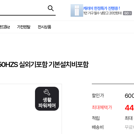
캐리어 한정특가 진행중 !
1인 가구 필수 냉장고 20만원대
드Biz
가전렌탈
전시상품
150HZS 실외기포함 기본설치비포함
60
할인가
4
최대혜택가
적립
최대 
배송비
무료