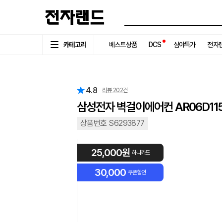
카테고리
베스트상품
DCS
심야특가
전자랜
4.8
리뷰
202
건
삼성전자 벽걸이에어컨 AR06D1
상품번호 S6293877
25,000원
하나카드
30,000
쿠폰할인