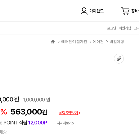
마이랜드
장바
로그인
회원가입
고
에어컨/계절가전
에어컨
벽걸이형
0,000
원
1,000,000
원
4%
563,000
원
혜택 모두보기
e.POINT 적립
12,000P
자세히보기
배송