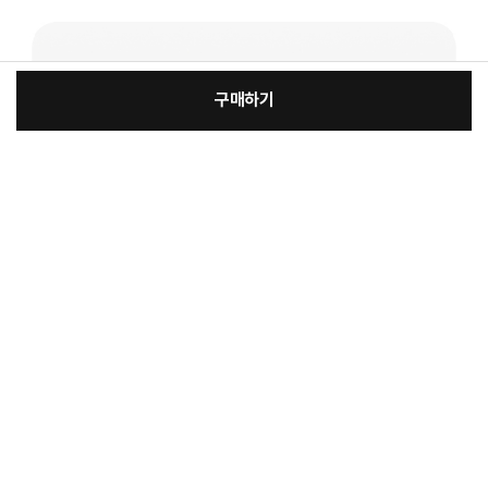
구매하기
[선택] 악세사리
장
:
본품
바
바
1,099,300원
총 상품 금액
1,099,300
원
구
로
니
구
상품정보제공고시
매
모델명
SM-X730NZAAKOO
KCC 인증 필 유무
상세설명참조
정격전압, 소비전력, 에