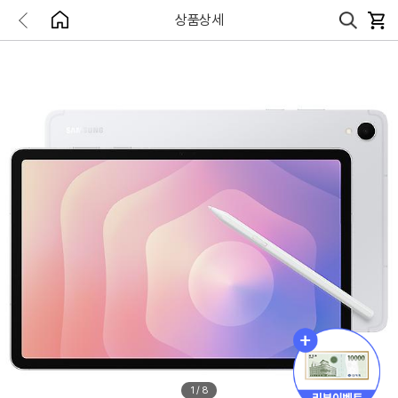
상품상세
1
/
8