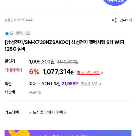
상품번호 S6294441
공유하기
리뷰
12
건
5
[삼성전자/SM-X730NZSAKOO] 삼성전자 갤럭시탭 S11 WIFI
128G 실버
할인가
1,099,300
원
1,149,500
원
최대혜택가
6%
1,077,314
원
혜택 모두보기
적립
최대 e.POINT 적립
21,986P
자세히보기
배송비
무료배송
카드혜택
카드사별 무이자 혜택 >