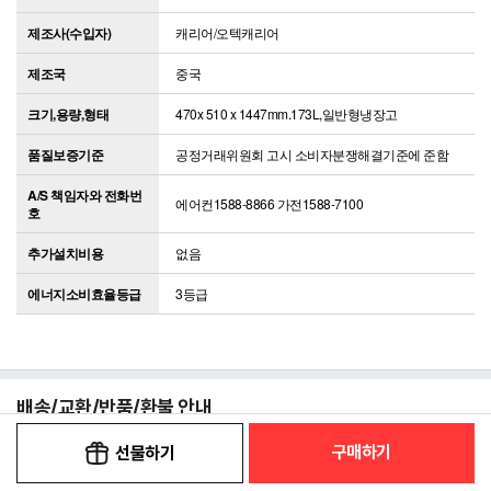
제조사(수입자)
캐리어/오텍캐리어
제조국
중국
크기,용량,형태
470x 510 x 1447mm.173L,일반형냉장고
품질보증기준
공정거래위원회 고시 소비자분쟁해결기준에 준함
A/S 책임자와 전화번
에어컨1588-8866 가전1588-7100
호
추가설치비용
없음
에너지소비효율등급
3등급
배송/교환/반품/환불 안내
구매하기
선물하기
배송안내
[선택] 추가구성선택