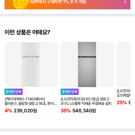
APP에서 구매하면
1
% 추가 적립
이런 상품은 어때요?
[LG전자/D
온라인 단독
온라인 단독
오브제컬렉션
[캐리어/KRD-T182WEH1]
[LG전자/B312S31] 1등급 냉장고
베이지 LG
25%
97
클라윈드 슬림형 냉장고 182L 화이트
317L LG물류 직배송 무료배송 설치
배송설치 포함
4%
239,020
원
35%
546,340
원