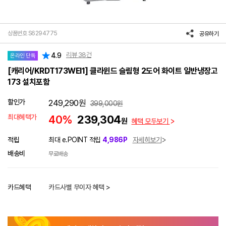
상품번호 S6294775
공유하기
리뷰
38
건
4.9
온라인 단독
[캐리어/KRDT173WEI1] 클라윈드 슬림형 2도어 화이트 일반냉장고
173 설치포함
할인가
249,290
원
399,000
원
최대혜택가
40%
239,304
원
혜택 모두보기
적립
최대 e.POINT 적립
4,986P
자세히보기
배송비
무료배송
카드혜택
카드사별 무이자 혜택 >