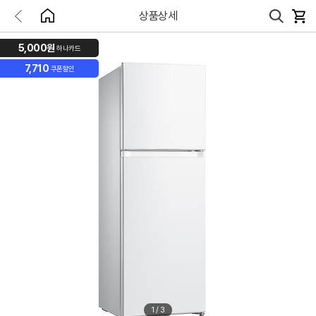
상품상세
5,000원
하나카드
7,710
쿠폰할인
1
/
3