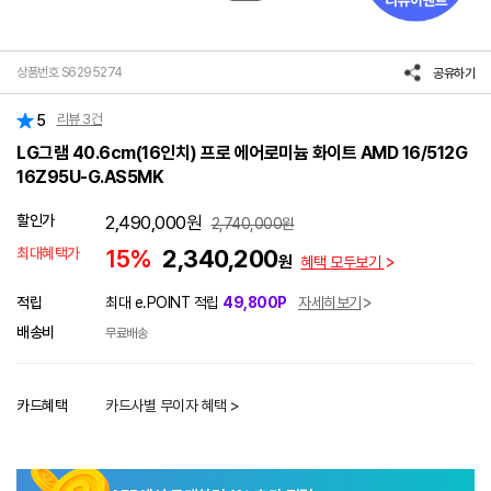
상품번호 S6295274
공유하기
리뷰
3
건
5
LG그램 40.6cm(16인치) 프로 에어로미늄 화이트 AMD 16/512G
16Z95U-G.AS5MK
할인가
2,490,000
원
2,740,000
원
최대혜택가
15%
2,340,200
원
혜택 모두보기
적립
최대 e.POINT 적립
49,800P
자세히보기
배송비
무료배송
카드혜택
카드사별 무이자 혜택 >