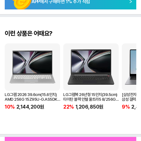
APP에서 구매하면
1
% 추가 적립
이런 상품은 어때요?
LG그램 2026 39.6cm(15.6인치)
LG그램북 26년형 15인치(39.5cm)
[삼성전자/N
AMD 256G 15Z95U-G.AS5DK /
타이탄 블랙 인텔 울트라5 8/256G
삼성 갤럭시 
WIN11
15U50U-G.AR50K
(40.6cm)
10%
2,144,200
원
22%
1,206,850
원
9%
2,8