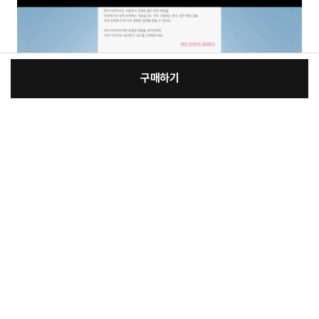
구매하기
[선택] 오피스 추가
장
:
본품
바
바
2,490,000원
총 상품 금액
2,490,000
원
구
로
니
구
매