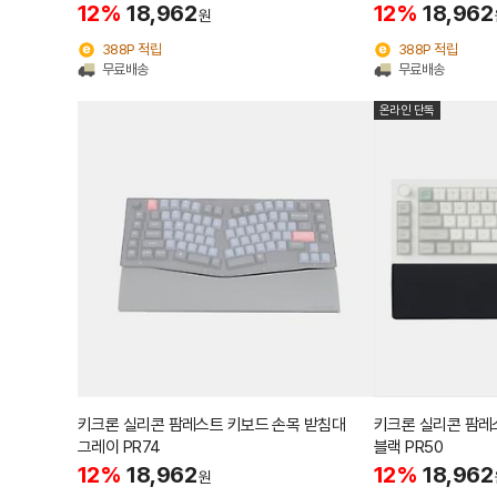
12%
18,962
12%
18,962
원
388P 적립
388P 적립
무료배송
무료배송
온라인 단독
키크론 실리콘 팜레스트 키보드 손목 받침대
키크론 실리콘 팜레
그레이 PR74
블랙 PR50
12%
18,962
12%
18,962
원