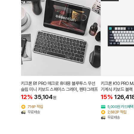
키크론 B1 PRO 매크로 휴대용 블루투스 무선
키크론 K10 PRO M
슬림 미니 키보드 스페이스 그레이, 펜타그래프
기계식 키보드 블랙
12%
35,104
15%
126,41
원
716P 적립
5,000원 카드혜택
무료배송
2,682P 적립
무료배송