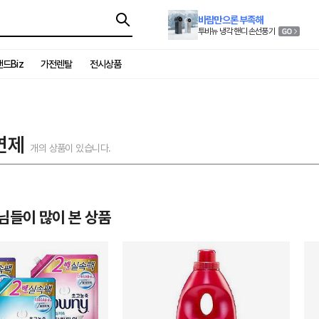
바람만으론 부족해
투비뉴 냉각 핸디 손선풍기
드Biz
가전렌탈
전시상품
연제
개의 상품이 있습니다.
님들이 많이 본 상품