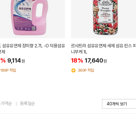
 섬유유연제 장미향 2.7L -O 덕용섬유
르샤트라 섬유유연제 세제 섬유 린스 
연제
니부케 1L
8%
9,114
18%
17,640
원
원
186P 적립
360P 적립
은가격순
등록일순