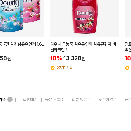
 7일 탈취섬유유연제 1.6L
다우니 고농축 섬유유연제 섬유탈취제 바
말표
닐라크림 1L
유
758
18%
13,328
1
원
원
272P 적립
기순
누적판매순
높은 조회순
리뷰 많은순
낮은가격순
높