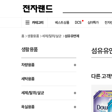
카테고리
베스트상품
DCS
심야특가
전자랜
홈
생활용품
세제/탈취/살균
섬유유연제
생활용품
섬유유
차량용품
다른 고객
세탁용품
세제/탈취/살균
욕실용품