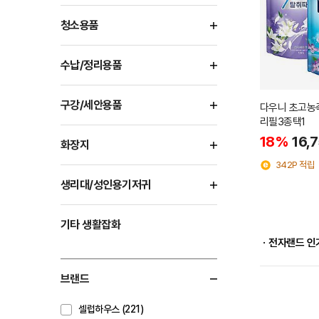
청소용품
수납/정리용품
구강/세안용품
다우니 초고농축
리필3종택1
18%
16,
화장지
342P 적립
생리대/성인용기저귀
기타 생활잡화
ㆍ전자랜드 인
브랜드
셀럽하우스 (221)