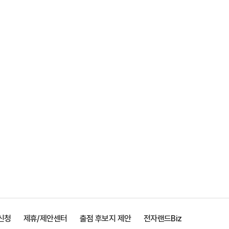
신청
제휴/제안센터
출점 후보지 제안
전자랜드Biz