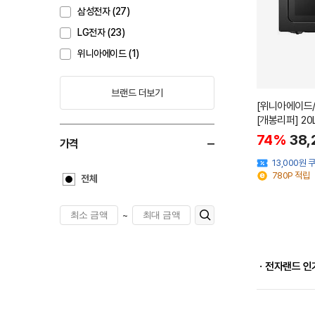
삼성전자 (27)
LG전자 (23)
위니아에이드 (1)
브랜드 더보기
[위니아에이드/
[개봉리퍼] 2
74%
38,
가격
13,000원
780P 적립
전체
~
ㆍ전자랜드 인