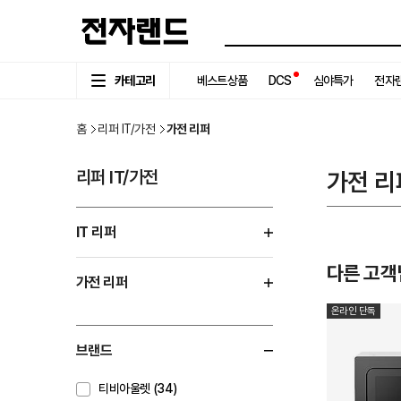
카테고리
베스트상품
DCS
심야특가
전자랜
홈
리퍼 IT/가전
가전 리퍼
리퍼 IT/가전
가전 리
IT 리퍼
다른 고객
가전 리퍼
온라인 단독
브랜드
티비아울렛 (34)