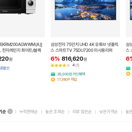
EKRM200AGWWM(A)]
삼성전자 75인치 UHD 4K 유튜브 넷플릭
삼성
0L 전자레인지 화이트/블랙
스 스마트TV 75DU7200 미사용리퍼
스 
220
6%
816,620
6
원
원
4
(1)
 쿠폰할인
35,000원 카드혜택
17,380P 적립
기순
누적판매순
높은 조회순
리뷰 많은순
낮은가격순
높