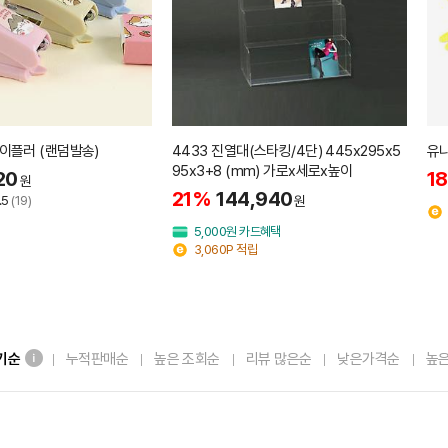
이플러 (랜덤발송)
4433 진열대(스타킹/4단) 445x295x5
유니
95x3+8 (mm) 가로x세로x높이
20
1
원
21%
144,940
원
.5
(19)
5,000원 카드혜택
3,060P 적립
기순
누적판매순
높은 조회순
리뷰 많은순
낮은가격순
높