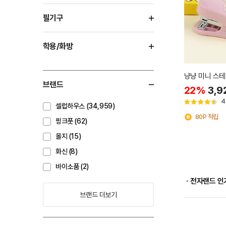
필기구
학용/화방
냥냥 미니 스테
브랜드
22%
3,9
4
셀럽하우스 (34,959)
80P 적립
핑크풋 (62)
올지 (15)
화신 (8)
바이소품 (2)
ㆍ전자랜드 인
브랜드 더보기