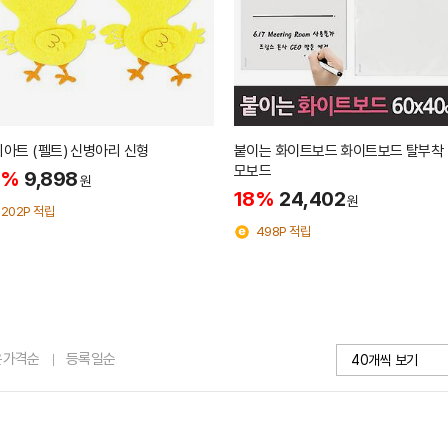
아트 (펠트) 신병아리 신형
붙이는 화이트보드 화이트보드 탈부착
모보드
8%
9,898
원
18%
24,402
원
202P 적립
498P 적립
은가격순
등록일순