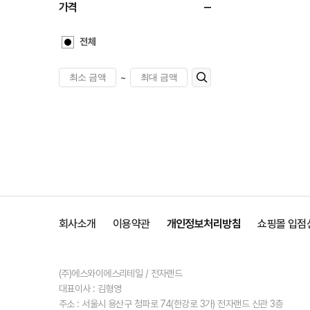
가격
전체
~
회사소개
이용약관
개인정보처리방침
쇼핑몰 입점
(주)에스와이에스리테일 / 전자랜드
대표이사 : 김형영
주소 : 서울시 용산구 청파로 74(한강로 3가) 전자랜드 신관 3층