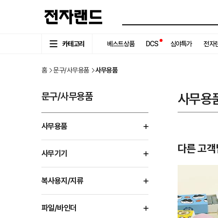
카테고리
베스트상품
DCS
심야특가
전자랜
홈
문구/사무용품
사무용품
문구/사무용품
사무용
사무용품
다른 고객
사무기기
복사용지/지류
파일/바인더