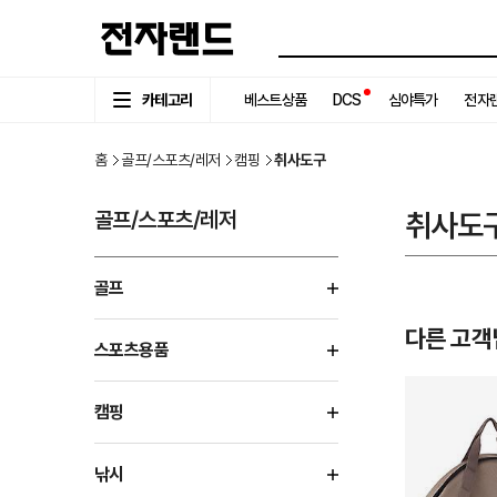
카테고리
베스트상품
DCS
심야특가
전자랜
홈
골프/스포츠/레저
캠핑
취사도구
골프/스포츠/레저
취사도
골프
다른 고객
스포츠용품
캠핑
낚시