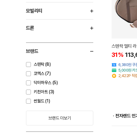
모빌리티
드론
스텐락 멀티 
브랜드
31%
113
스텐락 (8)
6,380원 
5,000원 
코멕스 (7)
2,422P 적
닥터하우스 (5)
키친아트 (3)
썬월드 (1)
ㆍ전자랜드 인
브랜드 더보기