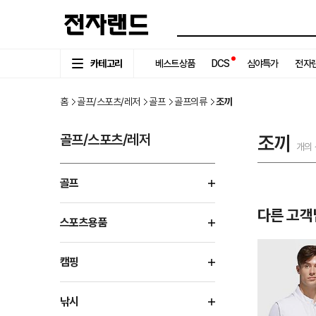
카테고리
베스트상품
DCS
심야특가
전자랜
홈
골프/스포츠/레저
골프
골프의류
조끼
골프/스포츠/레저
조끼
개의
골프
다른 고객
스포츠용품
캠핑
낚시