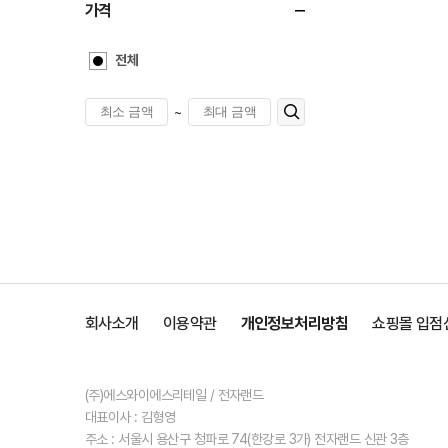
가격
전체
~
회사소개
이용약관
개인정보처리방침
쇼핑몰 입점
(주)에스와이에스리테일 / 전자랜드
대표이사 : 김형영
주소 : 서울시 용산구 청파로 74(한강로 3가) 전자랜드 신관 3층