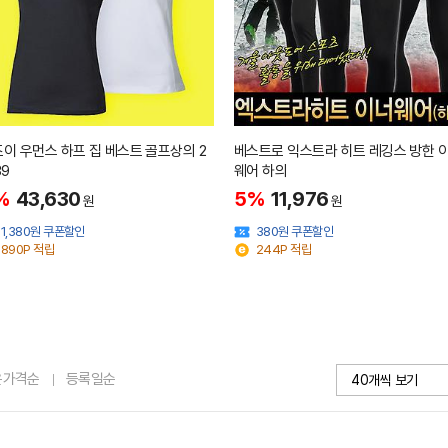
이 우먼스 하프 집 베스트 골프상의 2
베스트로 익스트라 히트 레깅스 방한 
39
웨어 하의
%
43,630
5%
11,976
원
원
1,380원 쿠폰할인
380원 쿠폰할인
890P 적립
244P 적립
은가격순
등록일순