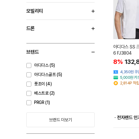
모빌리티
드론
아디다스 SS 
브랜드
6 FJ3804
8%
132,
아디다스 (5)
4,350원 
아디다스골프 (5)
5,000원 
2,814P 적
풋조이 (4)
베스트로 (2)
PRGR (1)
ㆍ전자랜드 인
브랜드 더보기