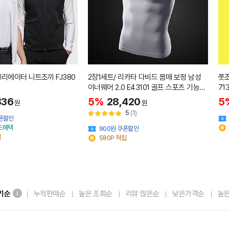
크리에이터 니트조끼 FJ380
2장1세트/ 리카타 다비드 몸매 보정 남성
풋조
이너웨어 2.0 E43101 골프 스포츠 기능성
71
남자 이너티
836
5%
28,420
5
원
원
5
(1)
쿠폰할인
카드혜택
900원 쿠폰할인
립
580P 적립
기순
누적판매순
높은 조회순
리뷰 많은순
낮은가격순
높