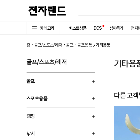
카테고리
베스트상품
DCS
심야특가
전자랜
홈
골프/스포츠/레저
골프
골프용품
기타용품
골프/스포츠/레저
기타용
골프
다른 고객
스포츠용품
캠핑
낚시