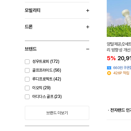
모빌리티
드론
양말제공/2세트
브랜드
리 방향성 개선
5%
20,9
성우트로피 (172)
660원 쿠폰
골프프라이드 (56)
426P 적립
루디프로젝트 (42)
이오믹 (29)
아디다스 골프 (23)
ㆍ전자랜드 인
브랜드 더보기