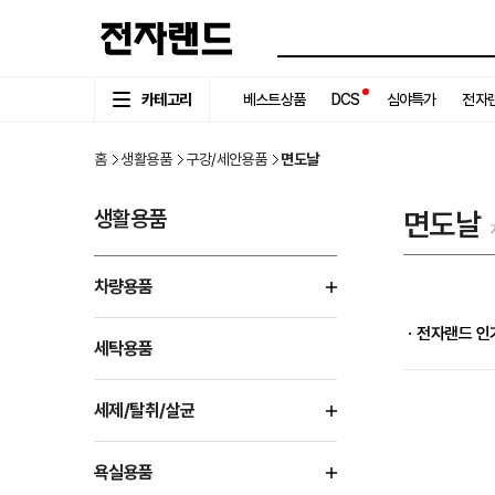
카테고리
베스트상품
DCS
심야특가
전자랜
홈
생활용품
구강/세안용품
면도날
생활용품
면도날
차량용품
ㆍ전자랜드 인
세탁용품
세제/탈취/살균
욕실용품