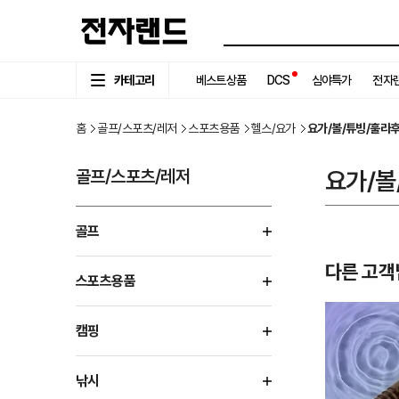
카테고리
베스트상품
DCS
심야특가
전자랜
홈
골프/스포츠/레저
스포츠용품
헬스/요가
요가/볼/튜빙/훌라
골프/스포츠/레저
요가/볼
골프
다른 고객
스포츠용품
캠핑
낚시