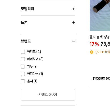
모빌리티
드론
올지 블랙 싱잉
브랜드
17%
73,
아리프 (4)
1,508P 적립
아이워너 (3)
와두 (2)
아디다스 (1)
ㆍ전자랜드 인
올지 (1)
브랜드 더보기