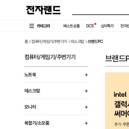
카테고리
베스트상품
DCS
심야특가
전자랜
홈
컴퓨터/게임기/주변기기
데스크탑
브랜드PC
컴퓨터/게임기/주변기기
브랜드
노트북
데스크탑
모니터
복합기/소모품