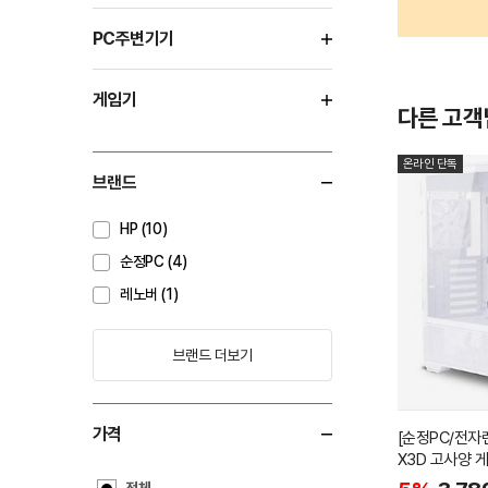
PC주변기기
게임기
다른 고객
온라인 단독
브랜드
HP (10)
순정PC (4)
레노버 (1)
브랜드 더보기
가격
[순정PC/전자랜
X3D 고사양 