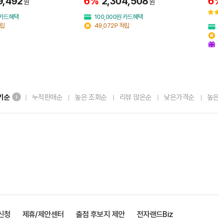
9,492
6%
2,304,508
6
원
원
원 카드혜택
100,000원 카드혜택
적립
49,072P 적립
기순
누적판매순
높은 조회순
리뷰 많은순
낮은가격순
높
신청
제휴/제안센터
출점 후보지 제안
전자랜드Biz