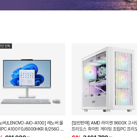
라인 단독
노버/LENOVO-AIO-A100] 레노버 올
[일반판매] AMD 라이젠 9600X 고사
PC A100 F0J6000HKR 8/256G 인
프리도스 화이트 게이밍 조립PC 프리
윈도우11탑재
데스크탑