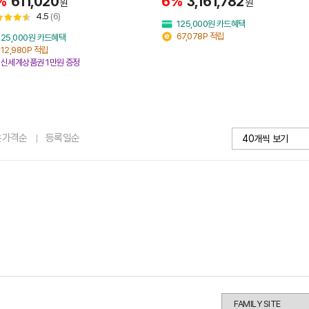
%
611,020
6%
3,161,782
원
원
4.5
(6)
125,000원 카드혜택
67,078P 적립
25,000원 카드혜택
12,980P 적립
신세계상품권 1만원 증정
은가격순
등록일순